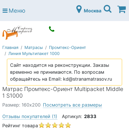
Страна матрасов
Меню
Москва
Open submenu (Матрасы)
Матрасы
Open submenu (Кровати)
Кровати
Open submenu (Аксессуары)
Аксессуары
Главная
Матрасы
Промтекс-Ориент
Open submenu (Диваны)
Диваны
Линия Мультипакет 1000
Open submenu (Постельное белье)
Постельное белье
Сайт находится на реконструкции. Заказы
Open submenu (Мебель)
временно не принимаются. По вопросам
Мебель
обращайтесь на Email: kd@stranamatrasov.ru
Open submenu (Основания)
Основания
Матрас Промтекс-Ориент Multipacket Middle
Open submenu (Детские матрасы)
1 S1000
Детские матрасы
Размер: 160х200
Посмотреть все размеры
Open submenu (Детские кровати)
Детские кровати
Отзывы покупателей
(1)
Артикул:
2833
Open submenu (Шкафы)
Шкафы
Рейтинг товара