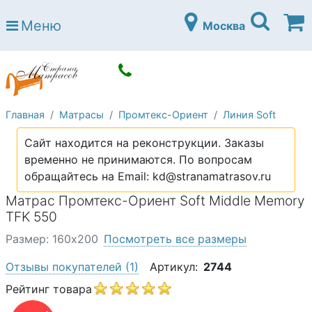
Страна матрасов
Меню
Москва
Open submenu (Матрасы)
Матрасы
Open submenu (Кровати)
Кровати
Open submenu (Аксессуары)
Аксессуары
Главная
Матрасы
Промтекс-Ориент
Линия Soft
Open submenu (Диваны)
Диваны
Сайт находится на реконструкции. Заказы
Open submenu (Постельное белье)
Постельное белье
временно не принимаются. По вопросам
Open submenu (Мебель)
обращайтесь на Email: kd@stranamatrasov.ru
Мебель
Матрас Промтекс-Ориент Soft Middle Memory
Open submenu (Основания)
Основания
TFK 550
Open submenu (Детские матрасы)
Детские матрасы
Размер: 160х200
Посмотреть все размеры
Open submenu (Детские кровати)
Детские кровати
Отзывы покупателей
(1)
Артикул:
2744
Open submenu (Шкафы)
Рейтинг товара
Шкафы