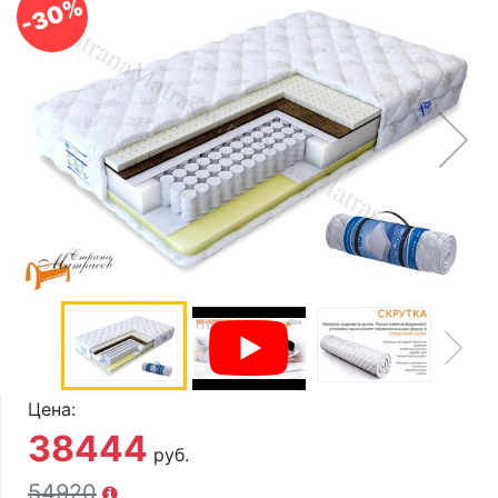
-30%
О компании
Контакты
Доставка по городу
Цена:
38444
руб.
54920