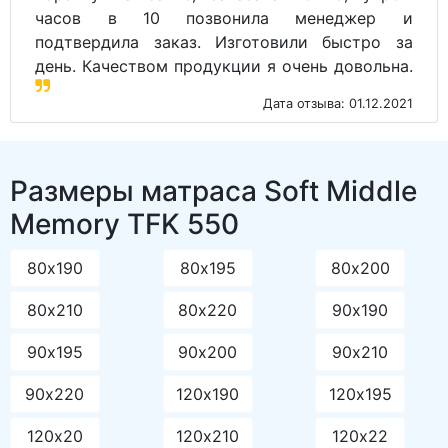
часов в 10 позвонила менеджер и
подтвердила заказ. Изготовили быстро за
день. Качеством продукции я очень довольна.
Дата отзыва: 01.12.2021
Размеры матраса Soft Middle
Memory TFK 550
80х190
80х195
80х200
80х210
80х220
90х190
90х195
90х200
90х210
90х220
120х190
120х195
120х20
120х210
120х22