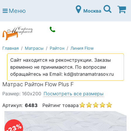
Страна матрасов
Меню
Москва
Open submenu (Матрасы)
Матрасы
Open submenu (Кровати)
Кровати
Open submenu (Аксессуары)
Аксессуары
Главная
Матрасы
Райтон
Линия Flow
Open submenu (Диваны)
Диваны
Сайт находится на реконструкции. Заказы
Open submenu (Постельное белье)
Постельное белье
временно не принимаются. По вопросам
Open submenu (Мебель)
обращайтесь на Email: kd@stranamatrasov.ru
Мебель
Матрас Райтон Flow Plus F
Open submenu (Основания)
Основания
Размер: 160х200
Посмотреть все размеры
Open submenu (Детские матрасы)
Детские матрасы
Артикул:
6483
Рейтинг товара
Open submenu (Детские кровати)
Детские кровати
Open submenu (Шкафы)
Шкафы
-23%