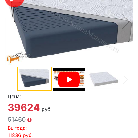
О компании
Контакты
Доставка по городу
Цена:
39624
руб.
51460
Выгода:
11836
руб.