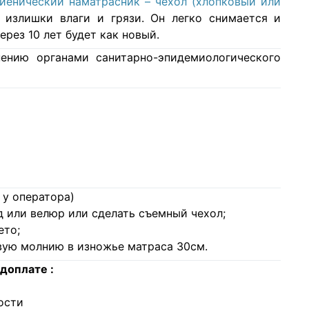
гиенический наматрасник – чехол (хлопковый или
 излишки влаги и грязи. Он легко снимается и
ерез 10 лет будет как новый.
ению органами санитарно-эпидемиологического
 у оператора)
 или велюр или сделать съемный чехол;
ето;
овую молнию в изножье матраса 30см.
доплате :
ости