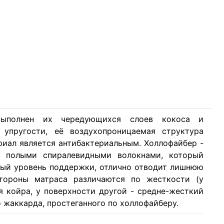
выполнен их чередующихся слоев кокоса и
 упругости, её воздухопроницаемая структура
риал является антибактериальным. Холлофайбер -
с полыми спиралевидными волокнами, который
ный уровень поддержки, отлично отводит лишнюю
Стороны матраса различаются по жесткости (у
я койра, у поверхности другой - средне-жесткий
 жаккарда, простеганного по холлофайберу.