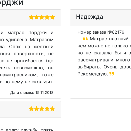
Лорджи
Надежда
ый матрас Лорджи и
Номер заказа №82176
Матрас плотный и
но удивлена. Матрасом
нём можно не только л
ла. Сплю на жесткой
но не сказала бы чт
ткая поверхность, не
рассматривали, много
ас не прогибается (до
выбирать. Очень дов
деть невозможно, он
Рекомендую.
наматрасником, тоже
ь по нему не скользит.
Дата отзыва: 15.11.2018
о долгу службы спать