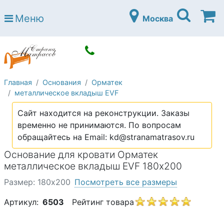
Страна матрасов
Меню
Москва
Open submenu (Матрасы)
Матрасы
Open submenu (Кровати)
Кровати
Open submenu (Аксессуары)
Аксессуары
Главная
Основания
Орматек
Open submenu (Диваны)
Диваны
металлическое вкладыш EVF
Open submenu (Постельное белье)
Постельное белье
Сайт находится на реконструкции. Заказы
Open submenu (Мебель)
временно не принимаются. По вопросам
Мебель
обращайтесь на Email: kd@stranamatrasov.ru
Open submenu (Основания)
Основания
Основание для кровати Орматек
Open submenu (Детские матрасы)
металлическое вкладыш EVF 180х200
Детские матрасы
Размер: 180х200
Посмотреть все размеры
Open submenu (Детские кровати)
Детские кровати
Артикул:
6503
Рейтинг товара
Open submenu (Шкафы)
Шкафы