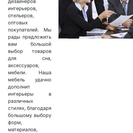
дизайнеров
О компании
интерьеров,
Контакты
отельеров,
оптовых
Доставка по городу
покупателей. Мы
рады предложить
вам большой
выбор товаров
для сна,
аксессуаров,
мебели. Наша
мебель удачно
дополнит
интерьеры в
различных
стилях, благодаря
большому выбору
форм,
материалов,