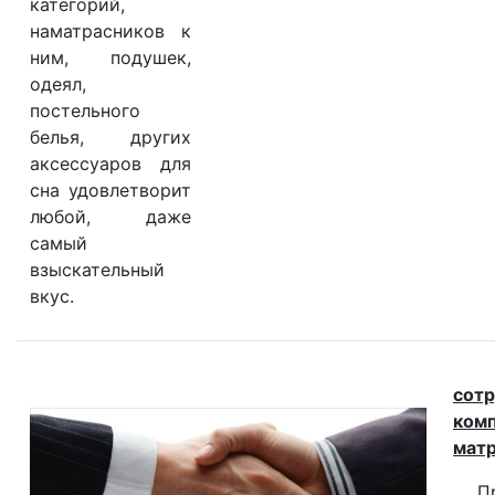
категорий,
наматрасников к
ним, подушек,
одеял,
постельного
белья, других
аксессуаров для
сна удовлетворит
любой, даже
самый
взыскательный
вкус.
сот
ком
матр
Про