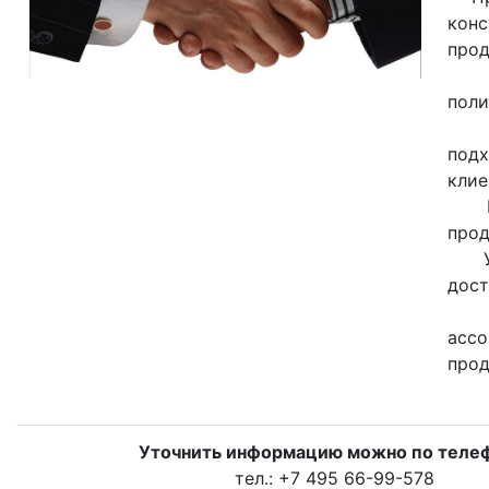
кон
про
Гиб
поли
Инд
под
клие
Гар
про
Удо
дост
Ш
ассо
про
Уточнить информацию можно по телеф
тел.: +7 495 66-99-578