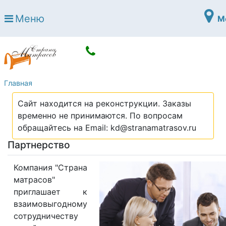
Страна матрасов
Меню
М
Open submenu (Матрасы)
Матрасы
Open submenu (Кровати)
Кровати
Open submenu (Аксессуары)
Аксессуары
Главная
Open submenu (Диваны)
Диваны
Сайт находится на реконструкции. Заказы
Open submenu (Постельное белье)
Постельное белье
временно не принимаются. По вопросам
Open submenu (Мебель)
обращайтесь на Email: kd@stranamatrasov.ru
Мебель
Партнерство
Open submenu (Основания)
Основания
Open submenu (Детские матрасы)
Компания "Страна
Детские матрасы
матрасов"
Open submenu (Детские кровати)
Детские кровати
приглашает к
взаимовыгодному
Open submenu (Шкафы)
Шкафы
сотрудничеству