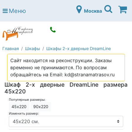
Страна матрасов
Меню
Москва
Open submenu (Матрасы)
Матрасы
Open submenu (Кровати)
Кровати
Open submenu (Аксессуары)
Аксессуары
Главная
Шкафы
Шкафы 2-х дверные DreamLine
Open submenu (Диваны)
Диваны
Сайт находится на реконструкции. Заказы
Open submenu (Постельное белье)
Постельное белье
временно не принимаются. По вопросам
Open submenu (Мебель)
обращайтесь на Email: kd@stranamatrasov.ru
Мебель
Шкаф 2-х дверные DreamLine размера
Open submenu (Основания)
Основания
45x220
Open submenu (Детские матрасы)
Детские матрасы
Популярные размеры:
45х220
90х220
Open submenu (Детские кровати)
Детские кровати
Изменить размер:
Open submenu (Шкафы)
Шкафы