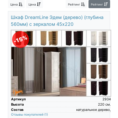
О компании
Цена
Цена
Рейтинг
Рейтинг
Контакты
Шкаф DreamLine Эдем (дерево) (глубина
560мм) с зеркалом 45х220
Доставка по городу
-15%
Артикул
2934
Высота
220
см.
Состав
натуральное дерево,
Отзывы покупателей
(1)