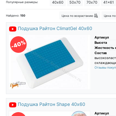
40х60
50х70
70х70
41x61
Популярные размеры:
Наполнители наматрасников Ормате
Найдено:
150
Цена
по возрастанию
Цена
по
Коллекция подушек TEMPUR для пу
Подушка Райтон ClimatGel 40х60
Артикул
-40%
Высота
Жесткость 
Состав
высокоэласт
охлаждающий
Отзывы поку
Подушка Райтон Shape 40х60
Артикул