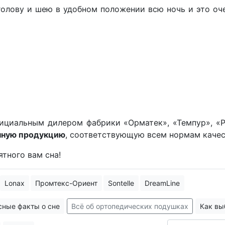
голову и шею в удобном положении всю ночь и это оч
ициальным дилером фабрики «Орматек», «Темпур», «Ра
нную продукцию
, соответствующую всем нормам качес
тного вам сна!
Lonax
Промтекс-Ориент
Sontelle
DreamLine
сные факты о сне
Всё об ортопедических подушках
Как вы
нужны
Наполнители матрасов и наматрасников Орматек
Нед