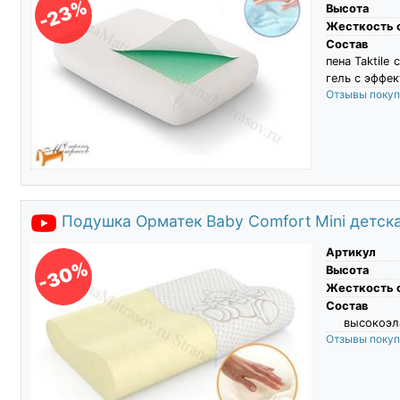
-23%
Высота
Жесткость 
Состав
пена Taktile
гель с эффек
Отзывы поку
Подушка Орматек Baby Comfort Mini детск
Артикул
-30%
Высота
Жесткость 
Состав
высокоэла
Отзывы поку