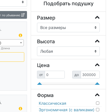
Подобрать подушку
а
Комплекты постельного белья и одеяла.
г
по убыванию
трасники
Размер
.
Высота
0
х Длина
Цена
от
до
Форма
.
Классическая
Эргономичная (с валиками)