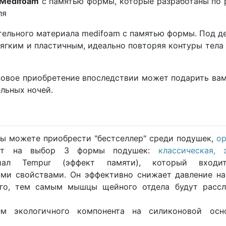
 Medifoam
с памятью формы, которые разработаны по
ля
тельного материала medifoam с памятью формы. Под д
ягким и пластичным, идеально повторяя контуры тела
новое приобретение впоследствии может подарить вам
льных ночей.
ы можете приобрести "бестселлер" среди подушек,
ор
ает на выбор 3 формы подушек:
классическая,
иал Tempur (эффект памяти), который вход
ми свойствами. Он эффективно снижает давление на
го, тем самым мышцы щейного отдела будут рассл
м экологичного компонента на силиконовой осн