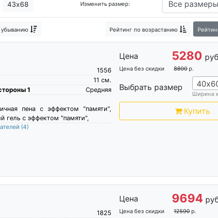
43х68
Изменить размер:
к, Райтон
20 самых популярных моделей матрасов 2018 год
 убыванию
Рейтинг
по возрастанию
Рейтин
тешествий и многофункциональные подушки
Кокосовые нама
5280
Цена
руб
Цена без скидки
8800
р.
1556
11
см.
40х6
Выбрать размер
стороны 1
Средняя
Ширина 
ичная пена c эффектом "памяти",
Купить
 гель с эффектом "памяти",
пателей
(4)
9694
Цена
руб
Цена без скидки
12590
р.
1825