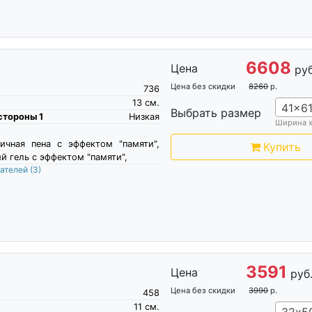
6608
Цена
руб
Цена без скидки
8260
р.
736
13
см.
41x6
Выбрать размер
стороны 1
Низкая
Ширина 
ичная пена c эффектом "памяти",
Купить
 гель с эффектом "памяти",
пателей
(3)
3591
Цена
руб
Цена без скидки
3990
р.
458
11
см.