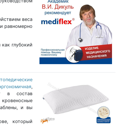
 руководством
ействием веса
 и равномерно
 как глубокий
топедические
эргономичная
,
ит в состав
 кровеносные
аблены, и вы
ове, который