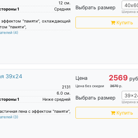
12
см.
40х6
Выбрать размер
стороны 1
Средняя
Ширина 
 c эффектом "памяти", охлаждающий
Купить
том "памяти",
пателей
(4)
ая 39x24
2569
Цена
руб
Цена без скидки
3670
р.
2131
6.0
см.
39x2
Выбрать размер
стороны 1
Ниже средней
Ширина 
стичная пена c эффектом "памяти",
Купить
пателей
(3)