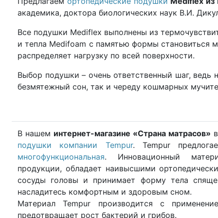
Предлагаем
ортопедические подушки
Mediflex из
академика, доктора биологических наук В.И. Дику
Все подушки Mediflex выполнены из термочувстви
и тепла Medifoam с памятью формы становиться м
распределяет нагрузку по всей поверхности.
Выбор подушки – очень ответственный шаг, ведь 
безмятежный сон, так и череду кошмарных мучите
В нашем
интернет-магазине «Страна матрасов»
в
подушки компании Tempur
. Tempur предлог
многофункциональная
. Инновационный матер
продукции, обладает наивысшими ортопедически
сосуды головы и принимает форму тела спяще
насладитесь комфортным и здоровым сном.
Материал Tempur производится с применение
предотвращает рост бактерий и грибов.