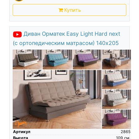
Купить
Диван Орматек Easy Light Hard next
(с ортопедическим матрасом) 140х205
Артикул
2865
Высота
109
см.