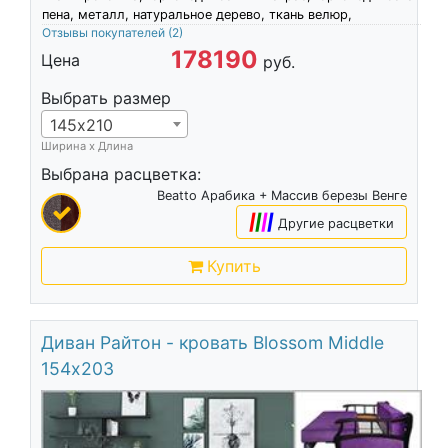
пена, металл, натуральное дерево, ткань велюр,
Отзывы покупателей
(2)
178190
Цена
руб.
Выбрать размер
145х210
Ширина х Длина
Выбрана расцветка:
Beatto Арабика + Массив березы Венге
|
|
|
|
Другие расцветки
Купить
Диван Райтон - кровать Blossom Middle
154х203