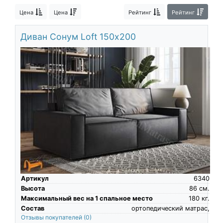
О компании
Цена
Цена
Рейтинг
Рейтинг
Контакты
Диван Сонум Loft 150х200
Доставка по городу
Артикул
6340
Высота
86
см.
Максимальный вес на 1 спальное место
180
кг.
Состав
ортопедический матрас,
Отзывы покупателей
(0)