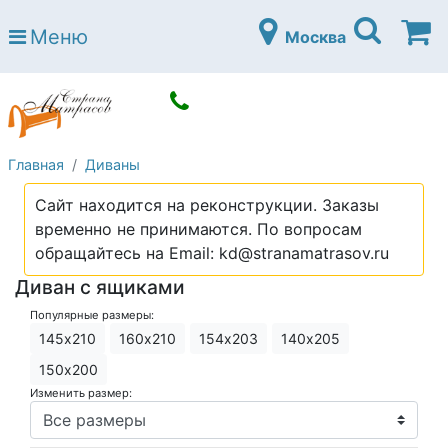
Страна матрасов
Меню
Москва
Open submenu (Матрасы)
Матрасы
Open submenu (Кровати)
Кровати
Open submenu (Аксессуары)
Аксессуары
Главная
Диваны
Open submenu (Диваны)
Диваны
Сайт находится на реконструкции. Заказы
Open submenu (Постельное белье)
Постельное белье
временно не принимаются. По вопросам
Open submenu (Мебель)
обращайтесь на Email: kd@stranamatrasov.ru
Мебель
Диван с ящиками
Open submenu (Основания)
Основания
Популярные размеры:
Open submenu (Детские матрасы)
Детские матрасы
145х210
160х210
154х203
140х205
Open submenu (Детские кровати)
150х200
Детские кровати
Изменить размер:
Open submenu (Шкафы)
Шкафы