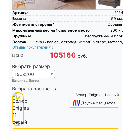
Артикул
3134
Высота
99
см.
Жесткость стороны 1
Средняя
Максимальный вес на 1 спальное место
200
кг.
Пружины
беспружинный блок
Состав
ткань велюр, ортопедический матрас, металл,
Отзывы покупателей
(1)
105160
Цена
руб.
Выбрать размер
150х200
Ширина х Длина
Выбрана расцветка:
Велюр Enigma 11 серый
|
|
|
|
Другие расцветки