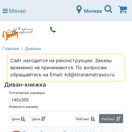
Страна матрасов
Меню
Москва
Open submenu (Матрасы)
Матрасы
Open submenu (Кровати)
Кровати
Open submenu (Аксессуары)
Аксессуары
Главная
Диваны
Open submenu (Диваны)
Диваны
Сайт находится на реконструкции. Заказы
Open submenu (Постельное белье)
Постельное белье
временно не принимаются. По вопросам
Open submenu (Мебель)
обращайтесь на Email: kd@stranamatrasov.ru
Мебель
Диван-книжка
Open submenu (Основания)
Основания
Популярные размеры:
Open submenu (Детские матрасы)
Детские матрасы
140х205
Изменить размер:
Open submenu (Детские кровати)
Детские кровати
Цена
Цена
Рейтинг
Рейтинг
Open submenu (Шкафы)
Шкафы