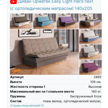
Диван Орматек Easy Light Hard next
О компании
(с ортопедическим матрасом) 140х205
Контакты
Доставка по городу
Артикул
2865
Высота
109
см.
Жесткость стороны 1
Высокая
Максимальный вес на 1 спальное место
160
кг.
Пружины
беспружинный блок
Состав
ткань велюр, ортопедический матрас,
Отзывы покупателей
(1)