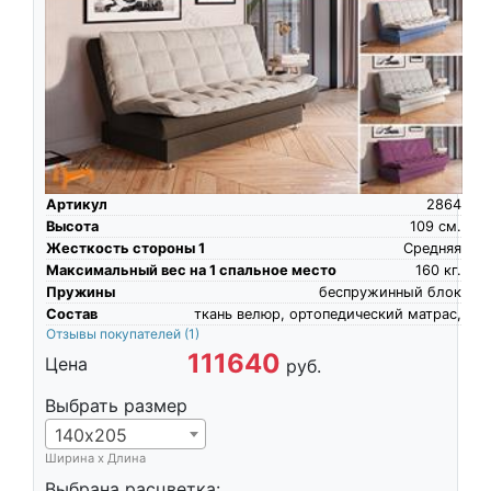
Артикул
2864
Высота
109
см.
Жесткость стороны 1
Средняя
Максимальный вес на 1 спальное место
160
кг.
Пружины
беспружинный блок
Состав
ткань велюр, ортопедический матрас,
Отзывы покупателей
(1)
111640
Цена
руб.
Выбрать размер
140х205
Ширина х Длина
Выбрана расцветка: