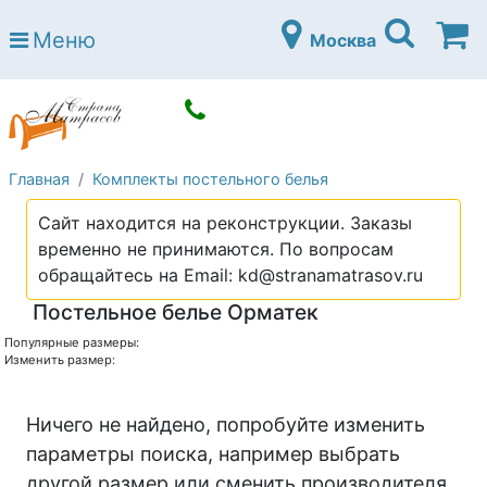
Страна матрасов
Меню
Москва
Open submenu (Матрасы)
Матрасы
Open submenu (Кровати)
Кровати
Open submenu (Аксессуары)
Аксессуары
Главная
Комплекты постельного белья
Open submenu (Диваны)
Диваны
Сайт находится на реконструкции. Заказы
Open submenu (Постельное белье)
Постельное белье
временно не принимаются. По вопросам
Open submenu (Мебель)
обращайтесь на Email: kd@stranamatrasov.ru
Мебель
Постельное белье Орматек
Open submenu (Основания)
Основания
Популярные размеры:
Open submenu (Детские матрасы)
Изменить размер:
Детские матрасы
Open submenu (Детские кровати)
Детские кровати
Ничего не найдено, попробуйте изменить
Open submenu (Шкафы)
параметры поиска, например выбрать
Шкафы
другой размер или сменить производителя.