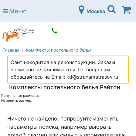
Страна матрасов
Меню
Москва
Open submenu (Матрасы)
Матрасы
Open submenu (Кровати)
Кровати
Open submenu (Аксессуары)
Аксессуары
Главная
Комплекты постельного белья
Open submenu (Диваны)
Диваны
Сайт находится на реконструкции. Заказы
Open submenu (Постельное белье)
Постельное белье
временно не принимаются. По вопросам
Open submenu (Мебель)
обращайтесь на Email: kd@stranamatrasov.ru
Мебель
Комплекты постельного белья Райтон
Open submenu (Основания)
Основания
Популярные размеры:
Open submenu (Детские матрасы)
Изменить размер:
Детские матрасы
Open submenu (Детские кровати)
Детские кровати
Ничего не найдено, попробуйте изменить
Open submenu (Шкафы)
параметры поиска, например выбрать
Шкафы
другой размер или сменить производителя.