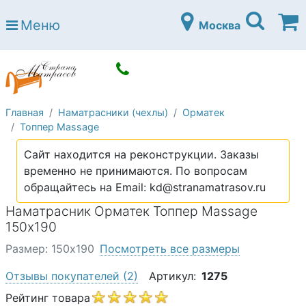
Страна матрасов
Меню
Москва
Open submenu (Матрасы)
Матрасы
Open submenu (Кровати)
Кровати
Open submenu (Аксессуары)
Аксессуары
Главная
Наматрасники (чехлы)
Орматек
Open submenu (Диваны)
Диваны
Топпер Massage
Open submenu (Постельное белье)
Постельное белье
Сайт находится на реконструкции. Заказы
Open submenu (Мебель)
временно не принимаются. По вопросам
Мебель
обращайтесь на Email: kd@stranamatrasov.ru
Open submenu (Основания)
Основания
Наматрасник Орматек Топпер Massage
Open submenu (Детские матрасы)
150х190
Детские матрасы
Размер: 150х190
Посмотреть все размеры
Open submenu (Детские кровати)
Детские кровати
Отзывы покупателей
(2)
Артикул:
1275
Open submenu (Шкафы)
Шкафы
Рейтинг товара