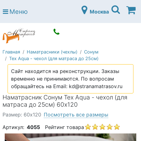
Страна матрасов
Меню
Москва
Open submenu (Матрасы)
Матрасы
Open submenu (Кровати)
Кровати
Open submenu (Аксессуары)
Аксессуары
Главная
Наматрасники (чехлы)
Сонум
Open submenu (Диваны)
Диваны
Tex Aqua - чехол (для матраса до 25см)
Open submenu (Постельное белье)
Постельное белье
Сайт находится на реконструкции. Заказы
Open submenu (Мебель)
временно не принимаются. По вопросам
Мебель
обращайтесь на Email: kd@stranamatrasov.ru
Open submenu (Основания)
Основания
Наматрасник Сонум Tex Aqua - чехол (для
Open submenu (Детские матрасы)
матраса до 25см) 60х120
Детские матрасы
Размер: 60х120
Посмотреть все размеры
Open submenu (Детские кровати)
Детские кровати
Артикул:
4055
Рейтинг товара
Open submenu (Шкафы)
Шкафы