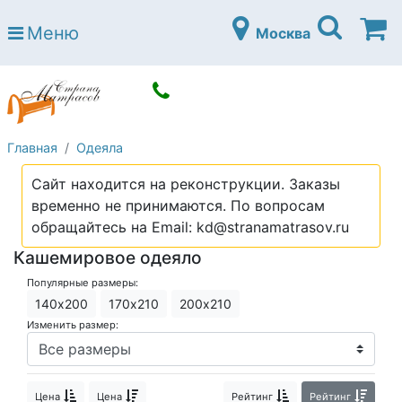
Страна матрасов
Меню
Москва
Open submenu (Матрасы)
Матрасы
Open submenu (Кровати)
Кровати
Open submenu (Аксессуары)
Аксессуары
Главная
Одеяла
Open submenu (Диваны)
Диваны
Сайт находится на реконструкции. Заказы
Open submenu (Постельное белье)
Постельное белье
временно не принимаются. По вопросам
Open submenu (Мебель)
обращайтесь на Email: kd@stranamatrasov.ru
Мебель
Кашемировое одеяло
Open submenu (Основания)
Основания
Популярные размеры:
Open submenu (Детские матрасы)
Детские матрасы
140х200
170х210
200х210
Изменить размер:
Open submenu (Детские кровати)
Детские кровати
Open submenu (Шкафы)
Шкафы
Цена
Цена
Рейтинг
Рейтинг