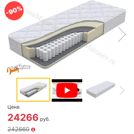
О компании
-90%
Контакты
Доставка по городу
Цена:
24266
руб.
242660