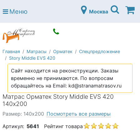
Страна матрасов
Меню
Москва
Open submenu (Матрасы)
Матрасы
Open submenu (Кровати)
Кровати
Open submenu (Аксессуары)
Аксессуары
Главная
Матрасы
Орматек
Спецпредложение
Open submenu (Диваны)
Диваны
Story Middle EVS 420
Open submenu (Постельное белье)
Постельное белье
Сайт находится на реконструкции. Заказы
Open submenu (Мебель)
временно не принимаются. По вопросам
Мебель
обращайтесь на Email: kd@stranamatrasov.ru
Open submenu (Основания)
Основания
Матрас Орматек Story Middle EVS 420
Open submenu (Детские матрасы)
140х200
Детские матрасы
Размер: 140х200
Посмотреть все размеры
Open submenu (Детские кровати)
Детские кровати
Артикул:
5641
Рейтинг товара
Open submenu (Шкафы)
Шкафы