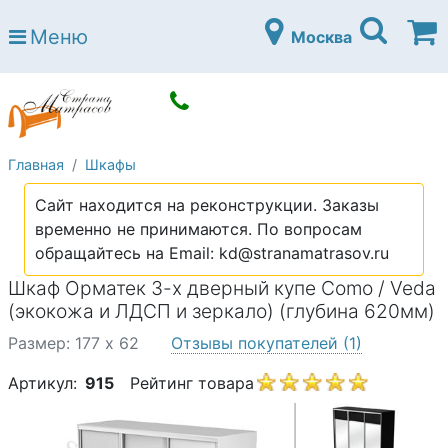
Страна матрасов
Меню
Москва
Open submenu (Матрасы)
Матрасы
Open submenu (Кровати)
Кровати
Open submenu (Аксессуары)
Аксессуары
Главная
Шкафы
Open submenu (Диваны)
Диваны
Сайт находится на реконструкции. Заказы
Open submenu (Постельное белье)
Постельное белье
временно не принимаются. По вопросам
Open submenu (Мебель)
обращайтесь на Email: kd@stranamatrasov.ru
Мебель
Шкаф Орматек 3-х дверный купе Como / Veda
Open submenu (Основания)
Основания
(экокожа и ЛДСП и зеркало) (глубина 620мм)
Open submenu (Детские матрасы)
Детские матрасы
Размер: 177 x 62
Отзывы покупателей
(1)
Open submenu (Детские кровати)
Детские кровати
Артикул:
915
Рейтинг товара
Open submenu (Шкафы)
Шкафы