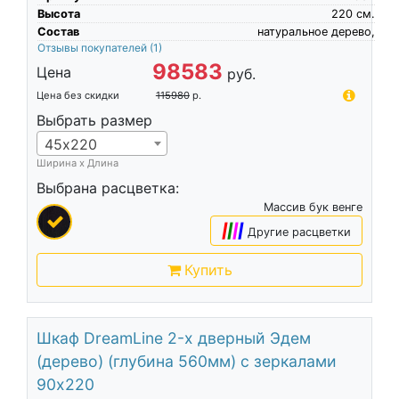
Высота
220
см.
Состав
натуральное дерево,
Отзывы покупателей
(1)
98583
Цена
руб.
Цена без скидки
115980
р.
Выбрать размер
45х220
Ширина х Длина
Выбрана расцветка:
Массив бук венге
|
|
|
|
Другие расцветки
Купить
Шкаф DreamLine 2-х дверный Эдем
(дерево) (глубина 560мм) с зеркалами
90х220