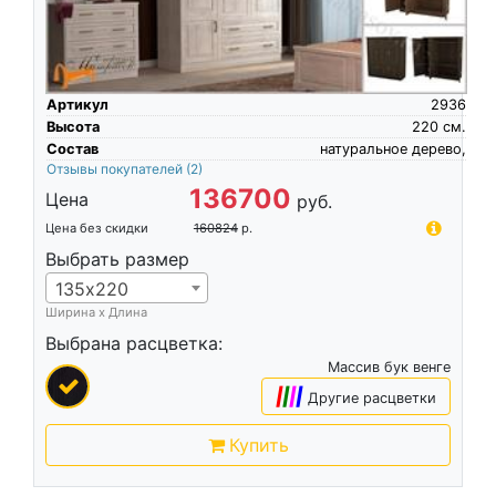
Артикул
2936
Высота
220
см.
Состав
натуральное дерево,
Отзывы покупателей
(2)
136700
Цена
руб.
Цена без скидки
160824
р.
Выбрать размер
135х220
Ширина х Длина
Выбрана расцветка:
Массив бук венге
|
|
|
|
Другие расцветки
Купить