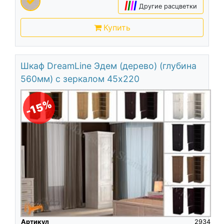
|
|
|
|
Другие расцветки
Купить
Шкаф DreamLine Эдем (дерево) (глубина
560мм) с зеркалом 45х220
-15%
Артикул
2934