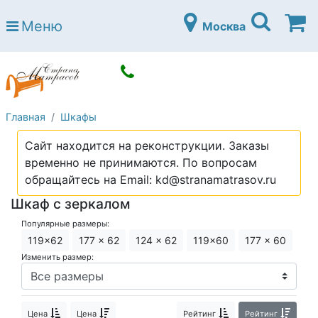
Страна матрасов
Меню
Москва
Open submenu (Матрасы)
Матрасы
Open submenu (Кровати)
Кровати
Open submenu (Аксессуары)
Аксессуары
Главная
Шкафы
Open submenu (Диваны)
Диваны
Сайт находится на реконструкции. Заказы
Open submenu (Постельное белье)
Постельное белье
временно не принимаются. По вопросам
Open submenu (Мебель)
обращайтесь на Email: kd@stranamatrasov.ru
Мебель
Шкаф с зеркалом
Open submenu (Основания)
Основания
Популярные размеры:
Open submenu (Детские матрасы)
Детские матрасы
119x62
177 x 62
124 x 62
119x60
177 x 60
Изменить размер:
Open submenu (Детские кровати)
Детские кровати
Open submenu (Шкафы)
Шкафы
Цена
Цена
Рейтинг
Рейтинг