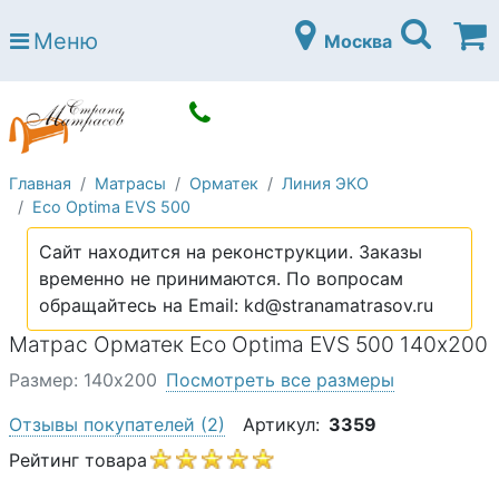
Страна матрасов
Меню
Москва
Open submenu (Матрасы)
Матрасы
Open submenu (Кровати)
Кровати
Open submenu (Аксессуары)
Аксессуары
Главная
Матрасы
Орматек
Линия ЭКО
Open submenu (Диваны)
Диваны
Eco Optima EVS 500
Open submenu (Постельное белье)
Постельное белье
Сайт находится на реконструкции. Заказы
Open submenu (Мебель)
временно не принимаются. По вопросам
Мебель
обращайтесь на Email: kd@stranamatrasov.ru
Open submenu (Основания)
Основания
Матрас Орматек Eco Optima EVS 500 140х200
Open submenu (Детские матрасы)
Детские матрасы
Размер: 140х200
Посмотреть все размеры
Open submenu (Детские кровати)
Детские кровати
Отзывы покупателей
(2)
Артикул:
3359
Open submenu (Шкафы)
Рейтинг товара
Шкафы