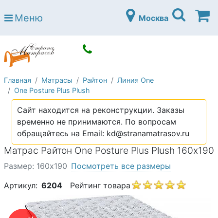
Страна матрасов
Меню
Москва
Open submenu (Матрасы)
Матрасы
Open submenu (Кровати)
Кровати
Open submenu (Аксессуары)
Аксессуары
Главная
Матрасы
Райтон
Линия One
Open submenu (Диваны)
Диваны
One Posture Plus Plush
Open submenu (Постельное белье)
Постельное белье
Сайт находится на реконструкции. Заказы
Open submenu (Мебель)
временно не принимаются. По вопросам
Мебель
обращайтесь на Email: kd@stranamatrasov.ru
Open submenu (Основания)
Основания
Матрас Райтон One Posture Plus Plush 160х190
Open submenu (Детские матрасы)
Детские матрасы
Размер: 160х190
Посмотреть все размеры
Open submenu (Детские кровати)
Детские кровати
Артикул:
6204
Рейтинг товара
Open submenu (Шкафы)
Шкафы