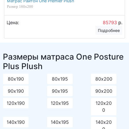
Матрас Райтон One Premier Plush
Размер 160х200
Цена:
85793
р.
Подробнее
Размеры матраса One Posture
Plus Plush
80х190
80х195
80х200
90х190
90х195
90х200
120х190
120х195
120х20
0
140х190
140х195
140х20