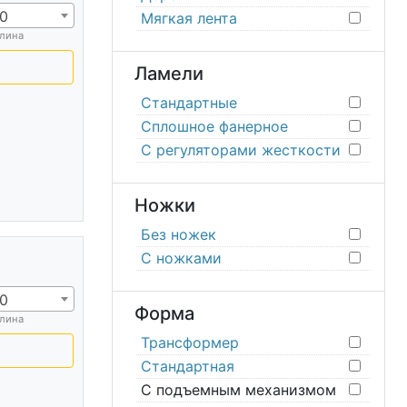
0
Мягкая лента
лина
Ламели
Стандартные
Сплошное фанерное
С регуляторами жесткости
Ножки
Без ножек
С ножками
0
Форма
лина
Трансформер
Стандартная
С подъемным механизмом