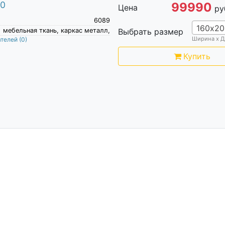
00
99990
Цена
ру
6089
160х20
мебельная ткань, каркас металл,
Выбрать размер
Ширина х Д
ателей
(0)
Купить