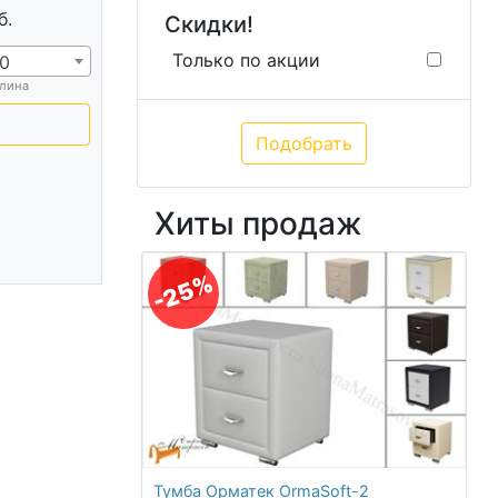
б.
Скидки!
Только по акции
0
лина
Хиты продаж
-25%
Тумба Орматек OrmaSoft-2