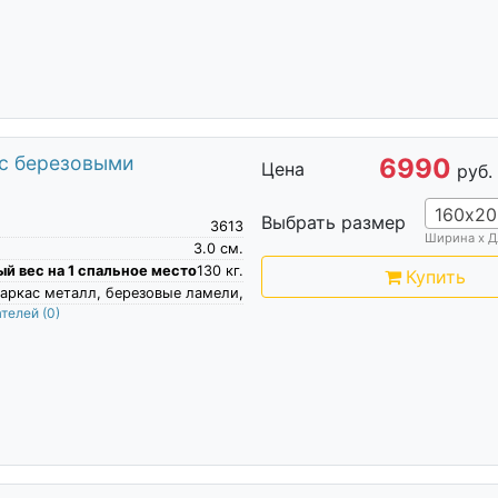
 с березовыми
6990
Цена
руб.
160х20
Выбрать размер
3613
Ширина х Д
3.0
см.
й вес на 1 спальное место
130
кг.
Купить
аркас металл, березовые ламели,
ателей
(0)