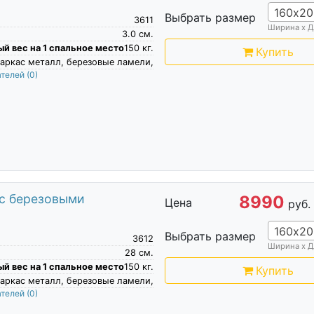
160х20
Выбрать размер
3611
Ширина х Д
3.0
см.
й вес на 1 спальное место
150
кг.
Купить
аркас металл, березовые ламели,
ателей
(0)
 с березовыми
8990
Цена
руб.
160х20
Выбрать размер
3612
Ширина х Д
28
см.
й вес на 1 спальное место
150
кг.
Купить
аркас металл, березовые ламели,
ателей
(0)