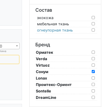
Состав
экокожа
мебельная ткань
огнеупорная ткань
Бренд
0
лина
Орматек
Verda
Virtuoz
Сонум
Lonax
Промтекс-Ориент
Sontelle
DreamLine