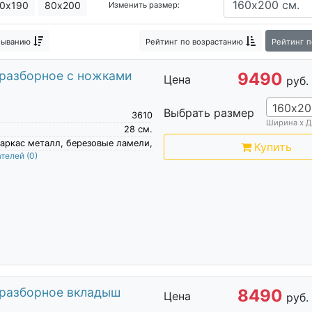
0х190
80х200
Изменить размер:
быванию
Рейтинг
по возрастанию
Рейтинг
п
 разборное с ножками
9490
Цена
руб.
160х20
Выбрать размер
3610
Ширина х Д
28
см.
аркас металл, березовые ламели,
Купить
ателей
(0)
 разборное вкладыш
8490
Цена
руб.