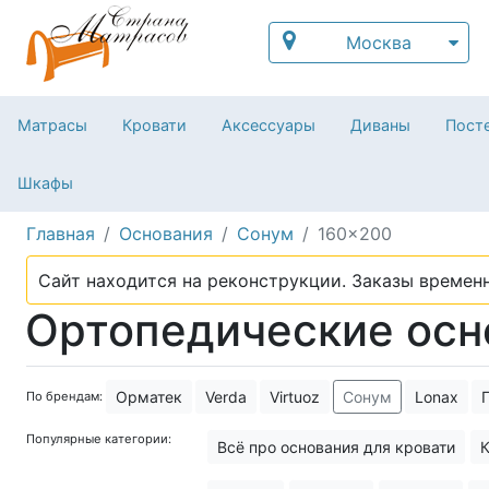
Москва
Матрасы
Кровати
Аксессуары
Диваны
Посте
Шкафы
Главная
Основания
Сонум
160x200
Сайт находится на реконструкции. Заказы временн
Ортопедические осн
Орматек
Verda
Virtuoz
Сонум
Lonax
По брендам:
Популярные категории:
Всё про основания для кровати
К