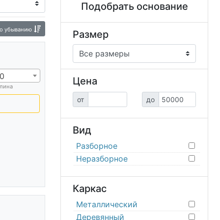
Подобрать основание
о убыванию
Размер
0
Цена
лина
от
до
Вид
Разборное
Неразборное
Каркас
Металлический
Деревянный