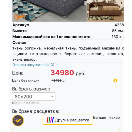
Артикул
4338
Высота
86
см.
Максимальный вес на 1 спальное место
130
кг.
Состав
ткань рогожка, мебельная ткань, подъемный механизм с
ящиком (метал.каркас + березовые ламели), экокожа,
ткань велюр,
Отзывы покупателей
(0)
34980
Цена
руб.
Цена без скидки
43725
р.
Выбрать размер
80х200
Ширина х Длина
Выбрана расцветка:
Вельвет какао
|
|
|
|
Другие расцветки