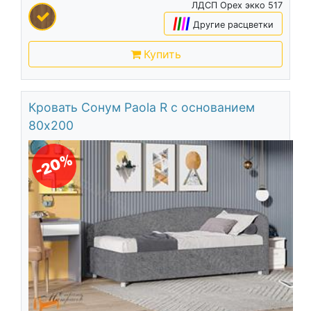
ЛДСП Орех экко 517
|
|
|
|
Другие расцветки
Купить
Кровать Сонум Paola R с основанием
80х200
-20%