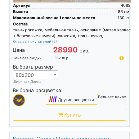
Артикул
4068
Высота
86
см.
Максимальный вес на 1 спальное место
130
кг.
Состав
ткань рогожка, мебельная ткань, основание (метал.каркас
+ березовые ламели), экокожа, ткань велюр,
Отзывы покупателей
(5)
28990
Цена
руб.
Цена без скидки
36238
р.
Выбрать размер
80х200
Ширина х Длина
Выбрана расцветка:
Вельвет какао
|
|
|
|
Другие расцветки
Купить
Кровать Сонум Maria с основанием