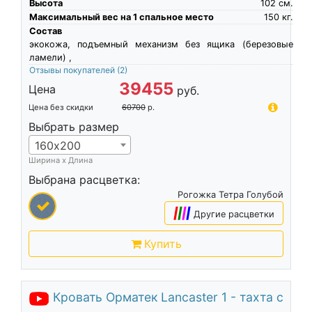
Высота
102
см.
Максимальный вес на 1 спальное место
150
кг.
Состав
экокожа, подъемный механизм без ящика (березовые
ламели) ,
Отзывы покупателей
(2)
39455
Цена
руб.
Цена без скидки
60700
р.
Выбрать размер
160х200
Ширина х Длина
Выбрана расцветка:
Рогожка Тетра Голубой
|
|
|
|
Другие расцветки
Купить
Кровать Орматек Lancaster 1 - тахта с