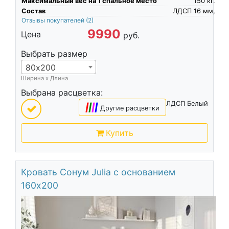
Максимальный вес на 1 спальное место
150
кг.
Состав
ЛДСП 16 мм,
Отзывы покупателей
(2)
9990
Цена
руб.
Выбрать размер
80х200
Ширина х Длина
Выбрана расцветка:
ЛДСП Белый
|
|
|
|
Другие расцветки
Купить
Кровать Сонум Julia с основанием
160х200