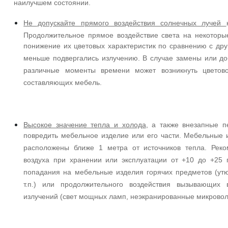
наилучшем состоянии.
О компании
Не допускайте прямого воздействия солнечных лучей
Контакты
Продолжительное прямое воздействие света на некоторые
Доставка по городу
понижение их цветовых характеристик по сравнению с дру
меньше подвергались излучению. В случае замены или до
различные моменты времени может возникнуть цветово
составляющих мебель.
Высокое значение тепла и холода
, а также внезапные п
повредить мебельное изделие или его части. Мебельные 
расположены ближе 1 метра от источников тепла. Рек
воздуха при хранении или эксплуатации от +10 до +25 г
попадания на мебельные изделия горячих предметов (утю
т.п.) или продолжительного воздействия вызывающих 
излучений (свет мощных ламп, неэкранированные микроволн