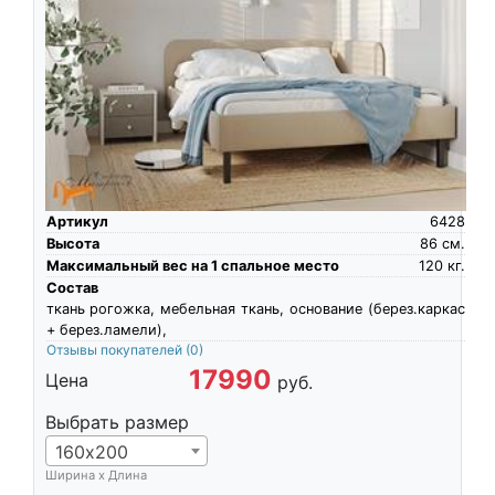
Артикул
6428
Высота
86
см.
Максимальный вес на 1 спальное место
120
кг.
Состав
ткань рогожка, мебельная ткань, основание (берез.каркас
+ берез.ламели),
Отзывы покупателей
(0)
17990
Цена
руб.
Выбрать размер
160х200
Ширина х Длина