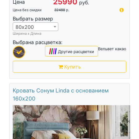
25990
Цена
руб.
Цена без скидки
32488
р.
Выбрать размер
80х200
Ширина х Длина
Выбрана расцветка:
Вельвет какао
|
|
|
|
Другие расцветки
Купить
Кровать Сонум Linda с основанием
160х200