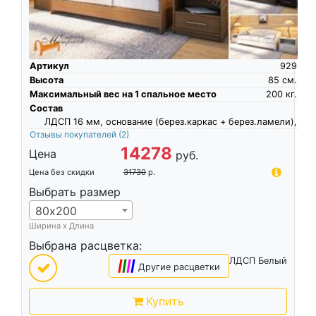
Артикул
929
Высота
85
см.
Максимальный вес на 1 спальное место
200
кг.
Состав
ЛДСП 16 мм, основание (берез.каркас + берез.ламели),
Отзывы покупателей
(2)
14278
Цена
руб.
Цена без скидки
31730
р.
Выбрать размер
80х200
Ширина х Длина
Выбрана расцветка:
ЛДСП Белый
|
|
|
|
Другие расцветки
Купить