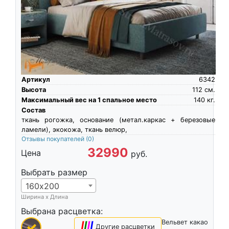
Артикул
6342
Высота
112
см.
Максимальный вес на 1 спальное место
140
кг.
Состав
ткань рогожка, основание (метал.каркас + березовые
ламели), экокожа, ткань велюр,
Отзывы покупателей
(0)
32990
Цена
руб.
Выбрать размер
160х200
Ширина х Длина
Выбрана расцветка:
Вельвет какао
|
|
|
|
Другие расцветки