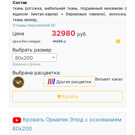
Состав
ткань рогожка, мебельная ткань, подъемный механизм с
ящиком (метал.каркас + березовые ламели), экокожа,
ткань велюр,
Отзывы покупателей
(0)
32980
Цена
руб.
Цена без скидки
41225
р.
Выбрать размер
80х200
Ширина х Длина
Выбрана расцветка:
Вельвет какао
|
|
|
|
Другие расцветки
Купить
Кровать Орматек Этюд с основанием
80х200