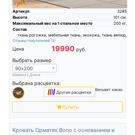
Артикул
3285
Высота
101
см.
Максимальный вес на 1 спальное место
200
кг.
Состав
ткань рогожка, мебельная ткань, экокожа, ткань велюр,
Отзывы покупателей
(3)
19990
Цена
руб.
Выбрать размер
90х200
Ширина х Длина
Выбрана расцветка:
Вельвет какао
|
|
|
|
Другие расцветки
Купить
Кровать Орматек Bono с основанием и