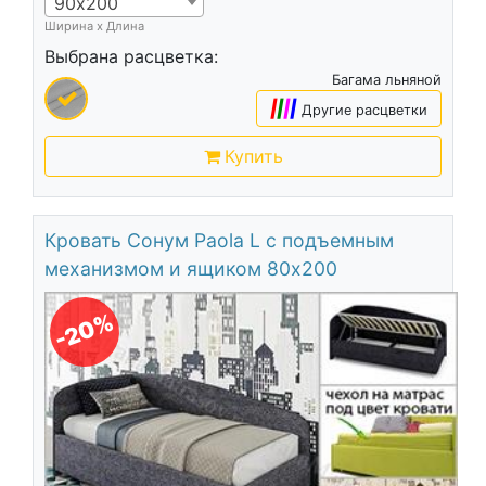
90х200
Ширина х Длина
Выбрана расцветка:
Багама льняной
|
|
|
|
Другие расцветки
Купить
Кровать Сонум Paola L с подъемным
механизмом и ящиком 80х200
-20%