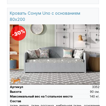
Кровать Сонум Uno с основанием
80х200
-30%
Артикул
3352
Высота
90
см.
Максимальный вес на 1 спальное место
140
кг.
Состав
ткань велюр, ткань рогожка, мебельная ткань, основание