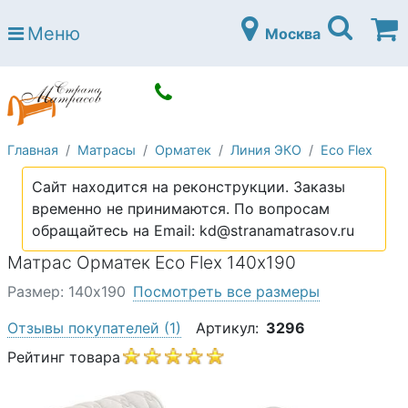
Страна матрасов
Меню
Москва
Open submenu (Матрасы)
Матрасы
Open submenu (Кровати)
Кровати
Open submenu (Аксессуары)
Аксессуары
Главная
Матрасы
Орматек
Линия ЭКО
Eco Flex
Open submenu (Диваны)
Диваны
Сайт находится на реконструкции. Заказы
Open submenu (Постельное белье)
Постельное белье
временно не принимаются. По вопросам
Open submenu (Мебель)
обращайтесь на Email: kd@stranamatrasov.ru
Мебель
Матрас Орматек Eco Flex 140х190
Open submenu (Основания)
Основания
Размер: 140х190
Посмотреть все размеры
Open submenu (Детские матрасы)
Детские матрасы
Отзывы покупателей
(1)
Артикул:
3296
Open submenu (Детские кровати)
Детские кровати
Рейтинг товара
Open submenu (Шкафы)
Шкафы