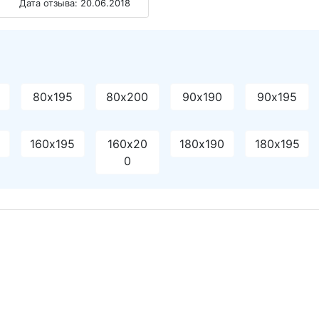
Дата отзыва: 20.06.2018
80х195
80х200
90х190
90х195
0
160х195
160х20
180х190
180х195
0