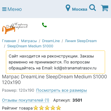
Страна матрасов
Меню
Москва
Open submenu (Матрасы)
Матрасы
Open submenu (Кровати)
Кровати
Open submenu (Аксессуары)
Аксессуары
Главная
Матрасы
DreamLine
Линия SleepDream
Open submenu (Диваны)
Диваны
SleepDream Medium S1000
Open submenu (Постельное белье)
Постельное белье
Сайт находится на реконструкции. Заказы
Open submenu (Мебель)
временно не принимаются. По вопросам
Мебель
обращайтесь на Email: kd@stranamatrasov.ru
Open submenu (Основания)
Основания
Матрас DreamLine SleepDream Medium S1000
Open submenu (Детские матрасы)
120х190
Детские матрасы
Размер: 120х190
Посмотреть все размеры
Open submenu (Детские кровати)
Детские кровати
Отзывы покупателей
(1)
Артикул:
3501
Open submenu (Шкафы)
Шкафы
Рейтинг товара