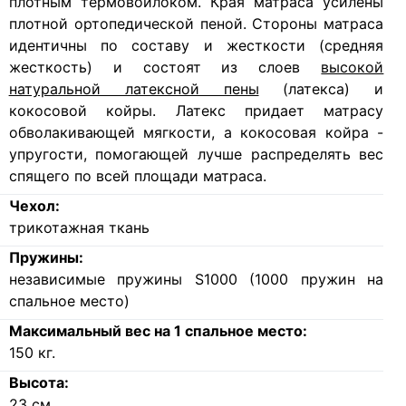
плотным термовойлоком. Края матраса усилены
плотной ортопедической пеной. Стороны матраса
идентичны по составу и жесткости (средняя
жесткость) и состоят из слоев
высокой
натуральной латексной пены
(латекса) и
кокосовой койры. Латекс придает матрасу
обволакивающей мягкости, а кокосовая койра -
упругости, помогающей лучше распределять вес
спящего по всей площади матраса.
Чехол:
трикотажная ткань
Пружины:
независимые пружины S1000 (1000 пружин на
спальное место)
Максимальный вес на 1 спальное место:
150
кг.
Высота:
23
см.