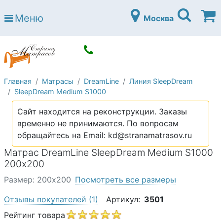
Страна матрасов
Меню
Москва
Open submenu (Матрасы)
Матрасы
Open submenu (Кровати)
Кровати
Open submenu (Аксессуары)
Аксессуары
Главная
Матрасы
DreamLine
Линия SleepDream
Open submenu (Диваны)
Диваны
SleepDream Medium S1000
Open submenu (Постельное белье)
Постельное белье
Сайт находится на реконструкции. Заказы
Open submenu (Мебель)
временно не принимаются. По вопросам
Мебель
обращайтесь на Email: kd@stranamatrasov.ru
Open submenu (Основания)
Основания
Матрас DreamLine SleepDream Medium S1000
Open submenu (Детские матрасы)
200х200
Детские матрасы
Размер: 200х200
Посмотреть все размеры
Open submenu (Детские кровати)
Детские кровати
Отзывы покупателей
(1)
Артикул:
3501
Open submenu (Шкафы)
Шкафы
Рейтинг товара