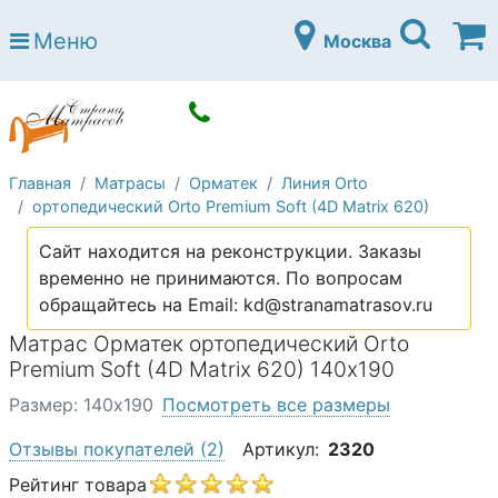
Страна матрасов
Меню
Москва
Open submenu (Матрасы)
Матрасы
Open submenu (Кровати)
Кровати
Open submenu (Аксессуары)
Аксессуары
Главная
Матрасы
Орматек
Линия Orto
Open submenu (Диваны)
Диваны
ортопедический Orto Premium Soft (4D Matrix 620)
Open submenu (Постельное белье)
Постельное белье
Сайт находится на реконструкции. Заказы
Open submenu (Мебель)
временно не принимаются. По вопросам
Мебель
обращайтесь на Email: kd@stranamatrasov.ru
Open submenu (Основания)
Основания
Матрас Орматек ортопедический Orto
Open submenu (Детские матрасы)
Premium Soft (4D Matrix 620) 140х190
Детские матрасы
Размер: 140х190
Посмотреть все размеры
Open submenu (Детские кровати)
Детские кровати
Отзывы покупателей
(2)
Артикул:
2320
Open submenu (Шкафы)
Шкафы
Рейтинг товара