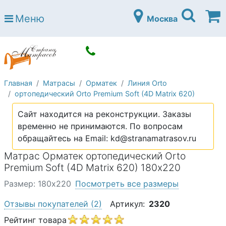
Страна матрасов
Меню
Москва
Open submenu (Матрасы)
Матрасы
Open submenu (Кровати)
Кровати
Open submenu (Аксессуары)
Аксессуары
Главная
Матрасы
Орматек
Линия Orto
Open submenu (Диваны)
Диваны
ортопедический Orto Premium Soft (4D Matrix 620)
Open submenu (Постельное белье)
Постельное белье
Сайт находится на реконструкции. Заказы
Open submenu (Мебель)
временно не принимаются. По вопросам
Мебель
обращайтесь на Email: kd@stranamatrasov.ru
Open submenu (Основания)
Основания
Матрас Орматек ортопедический Orto
Open submenu (Детские матрасы)
Premium Soft (4D Matrix 620) 180х220
Детские матрасы
Размер: 180х220
Посмотреть все размеры
Open submenu (Детские кровати)
Детские кровати
Отзывы покупателей
(2)
Артикул:
2320
Open submenu (Шкафы)
Шкафы
Рейтинг товара