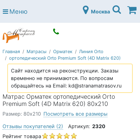
Страна матрасов
Меню
Москва
Open submenu (Матрасы)
Матрасы
Open submenu (Кровати)
Кровати
Open submenu (Аксессуары)
Аксессуары
Главная
Матрасы
Орматек
Линия Orto
Open submenu (Диваны)
Диваны
ортопедический Orto Premium Soft (4D Matrix 620)
Open submenu (Постельное белье)
Постельное белье
Сайт находится на реконструкции. Заказы
Open submenu (Мебель)
временно не принимаются. По вопросам
Мебель
обращайтесь на Email: kd@stranamatrasov.ru
Open submenu (Основания)
Основания
Матрас Орматек ортопедический Orto
Open submenu (Детские матрасы)
Premium Soft (4D Matrix 620) 80х210
Детские матрасы
Размер: 80х210
Посмотреть все размеры
Open submenu (Детские кровати)
Детские кровати
Отзывы покупателей
(2)
Артикул:
2320
Open submenu (Шкафы)
Шкафы
Рейтинг товара