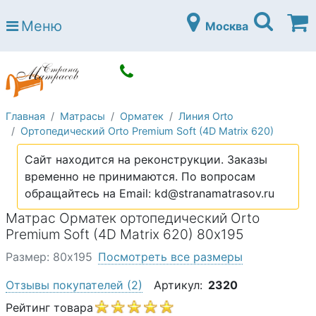
Страна матрасов
Меню
Москва
Open submenu (Матрасы)
Матрасы
Open submenu (Кровати)
Кровати
Open submenu (Аксессуары)
Аксессуары
Главная
Матрасы
Орматек
Линия Orto
Open submenu (Диваны)
Диваны
Ортопедический Orto Premium Soft (4D Matrix 620)
Open submenu (Постельное белье)
Постельное белье
Сайт находится на реконструкции. Заказы
Open submenu (Мебель)
временно не принимаются. По вопросам
Мебель
обращайтесь на Email: kd@stranamatrasov.ru
Open submenu (Основания)
Основания
Матрас Орматек ортопедический Orto
Open submenu (Детские матрасы)
Premium Soft (4D Matrix 620) 80х195
Детские матрасы
Размер: 80х195
Посмотреть все размеры
Open submenu (Детские кровати)
Детские кровати
Отзывы покупателей
(2)
Артикул:
2320
Open submenu (Шкафы)
Шкафы
Рейтинг товара