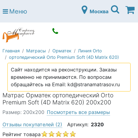
Страна матрасов
Меню
Москва
Open submenu (Матрасы)
Матрасы
Open submenu (Кровати)
Кровати
Open submenu (Аксессуары)
Аксессуары
Главная
Матрасы
Орматек
Линия Orto
Open submenu (Диваны)
Диваны
ортопедический Orto Premium Soft (4D Matrix 620)
Open submenu (Постельное белье)
Постельное белье
Сайт находится на реконструкции. Заказы
Open submenu (Мебель)
временно не принимаются. По вопросам
Мебель
обращайтесь на Email: kd@stranamatrasov.ru
Open submenu (Основания)
Основания
Матрас Орматек ортопедический Orto
Open submenu (Детские матрасы)
Premium Soft (4D Matrix 620) 200х200
Детские матрасы
Размер: 200х200
Посмотреть все размеры
Open submenu (Детские кровати)
Детские кровати
Отзывы покупателей
(2)
Артикул:
2320
Open submenu (Шкафы)
Шкафы
Рейтинг товара