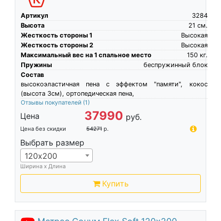
Артикул
3284
Высота
21
см.
Жесткость стороны 1
Высокая
Жесткость стороны 2
Высокая
Максимальный вес на 1 спальное место
150
кг.
Пружины
беспружинный блок
Состав
высокоэластичная пена c эффектом "памяти", кокос
(высота 3см), ортопедическая пена,
Отзывы покупателей
(1)
37990
Цена
руб.
Цена без скидки
54271
р.
Выбрать размер
120х200
Ширина х Длина
Купить