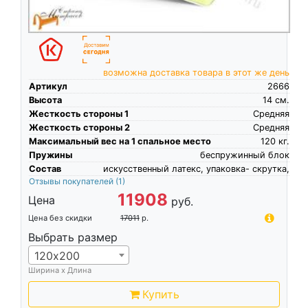
возможна доставка товара в этот же день
Артикул
2666
Высота
14
см.
Жесткость стороны 1
Средняя
Жесткость стороны 2
Средняя
Максимальный вес на 1 спальное место
120
кг.
Пружины
беспружинный блок
Состав
искусственный латекс, упаковка- скрутка,
Отзывы покупателей
(1)
11908
Цена
руб.
Цена без скидки
17011
р.
Выбрать размер
120х200
Ширина х Длина
Купить