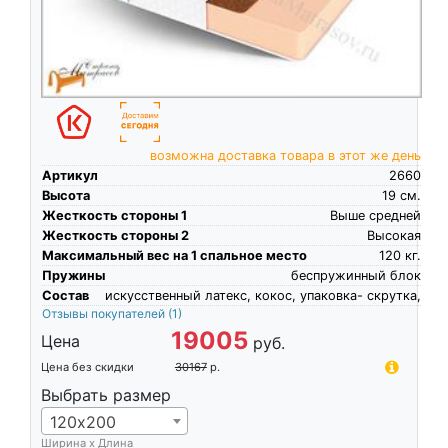
возможна доставка товара в этот же день
Артикул
2660
Высота
19
см.
Жесткость стороны 1
Выше средней
Жесткость стороны 2
Высокая
Максимальный вес на 1 спальное место
120
кг.
Пружины
беспружинный блок
Состав
искусственный латекс, кокос, упаковка- скрутка,
Отзывы покупателей
(1)
19005
Цена
руб.
Цена без скидки
30167
р.
Выбрать размер
120х200
Ширина х Длина