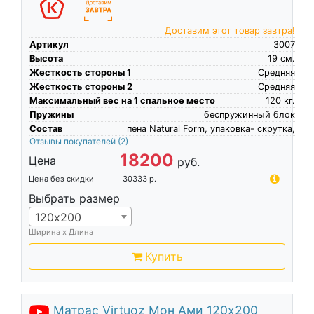
Доставим этот товар завтра!
Артикул
3007
Высота
19
см.
Жесткость стороны 1
Средняя
Жесткость стороны 2
Средняя
Максимальный вес на 1 спальное место
120
кг.
Пружины
беспружинный блок
Состав
пена Natural Form, упаковка- скрутка,
Отзывы покупателей
(2)
18200
Цена
руб.
Цена без скидки
30333
р.
Выбрать размер
120х200
Ширина х Длина
Купить
Матрас Virtuoz Мон Ами 120х200