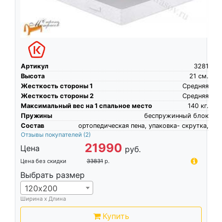
Артикул
3281
Высота
21
см.
Жесткость стороны 1
Средняя
Жесткость стороны 2
Средняя
Максимальный вес на 1 спальное место
140
кг.
Пружины
беспружинный блок
Состав
ортопедическая пена, упаковка- скрутка,
Отзывы покупателей
(2)
21990
Цена
руб.
Цена без скидки
33831
р.
Выбрать размер
120х200
Ширина х Длина
Купить