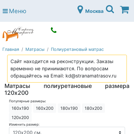
Страна матрасов
Меню
Москва
Open submenu (Матрасы)
Матрасы
Open submenu (Кровати)
Кровати
Open submenu (Аксессуары)
Аксессуары
Главная
Матрасы
Полиуретановый матрас
Open submenu (Диваны)
Диваны
Сайт находится на реконструкции. Заказы
Open submenu (Постельное белье)
Постельное белье
временно не принимаются. По вопросам
Open submenu (Мебель)
обращайтесь на Email: kd@stranamatrasov.ru
Мебель
Матрасы полиуретановые размера
Open submenu (Основания)
Основания
120x200
Open submenu (Детские матрасы)
Детские матрасы
Популярные размеры:
160х190
160х200
180х190
180х200
Open submenu (Детские кровати)
Детские кровати
120х200
Open submenu (Шкафы)
Изменить размер:
Шкафы