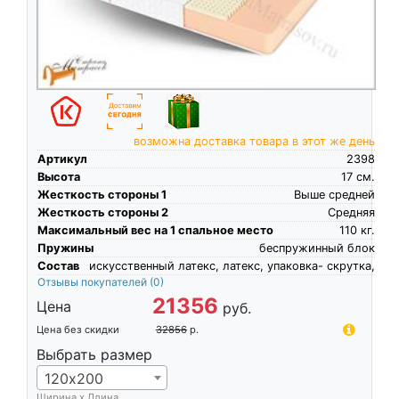
возможна доставка товара в этот же день
Артикул
2398
Высота
17
см.
Жесткость стороны 1
Выше средней
Жесткость стороны 2
Средняя
Максимальный вес на 1 спальное место
110
кг.
Пружины
беспружинный блок
Состав
искусственный латекс, латекс, упаковка- скрутка,
Отзывы покупателей
(0)
21356
Цена
руб.
Цена без скидки
32856
р.
Выбрать размер
120х200
Ширина х Длина