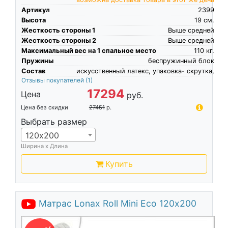
Артикул
2399
Высота
19
см.
Жесткость стороны 1
Выше средней
Жесткость стороны 2
Выше средней
Максимальный вес на 1 спальное место
110
кг.
Пружины
беспружинный блок
Состав
искусственный латекс, упаковка- скрутка,
Отзывы покупателей
(1)
17294
Цена
руб.
Цена без скидки
27451
р.
Выбрать размер
120х200
Ширина х Длина
Купить
Матрас Lonax Roll Mini Eco 120х200