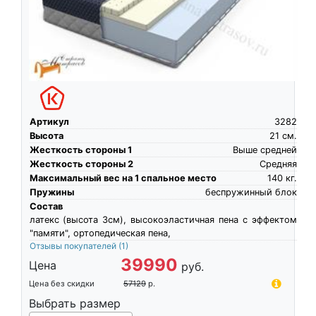
Артикул
3282
Высота
21
см.
Жесткость стороны 1
Выше средней
Жесткость стороны 2
Средняя
Максимальный вес на 1 спальное место
140
кг.
Пружины
беспружинный блок
Состав
латекс (высота 3см), высокоэластичная пена c эффектом
"памяти", ортопедическая пена,
Отзывы покупателей
(1)
39990
Цена
руб.
Цена без скидки
57129
р.
Выбрать размер