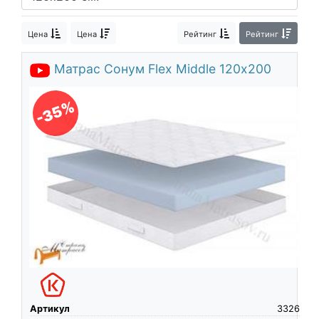
О компании
Цена
Цена
Рейтинг
Рейтинг
Контакты
Доставка по городу
Матрас Сонум Flex Middle 120х200
-35%
Артикул
3326