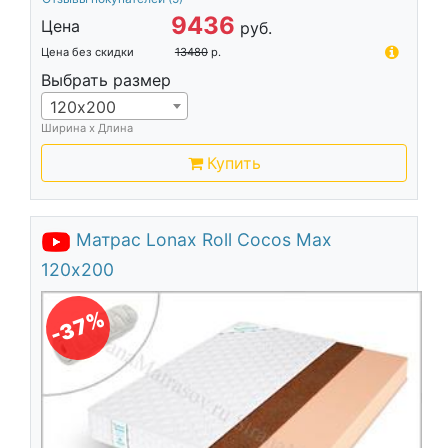
9436
Цена
руб.
Цена без скидки
13480
р.
Выбрать размер
120х200
Ширина х Длина
Купить
Матрас Lonax Roll Cocos Max
120х200
-37%