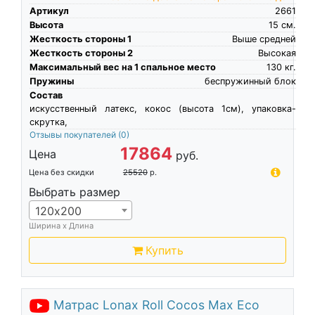
Артикул
2661
Высота
15
см.
Жесткость стороны 1
Выше средней
Жесткость стороны 2
Высокая
Максимальный вес на 1 спальное место
130
кг.
Пружины
беспружинный блок
Состав
искусственный латекс, кокос (высота 1см), упаковка-
скрутка,
Отзывы покупателей
(0)
17864
Цена
руб.
Цена без скидки
25520
р.
Выбрать размер
120х200
Ширина х Длина
Купить
Матрас Lonax Roll Cocos Max Eco