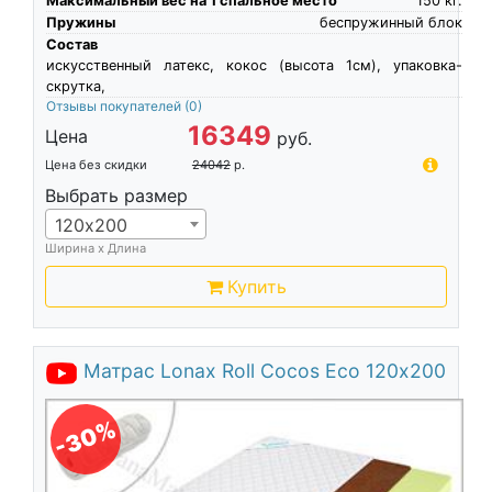
Максимальный вес на 1 спальное место
150
кг.
Пружины
беспружинный блок
Состав
искусственный латекс, кокос (высота 1см), упаковка-
скрутка,
Отзывы покупателей
(0)
16349
Цена
руб.
Цена без скидки
24042
р.
Выбрать размер
120х200
Ширина х Длина
Купить
Матрас Lonax Roll Cocos Eco 120х200
-30%