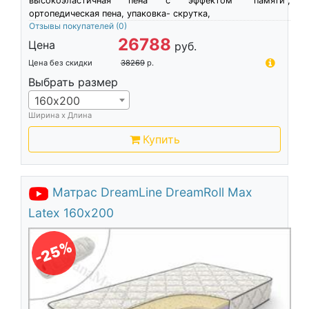
высокоэластичная пена c эффектом "памяти",
ортопедическая пена, упаковка- скрутка,
Отзывы покупателей
(0)
26788
Цена
руб.
Цена без скидки
38269
р.
Выбрать размер
160х200
Ширина х Длина
Купить
Матрас DreamLine DreamRoll Max
Latex 160х200
-25%