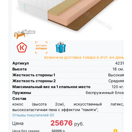
возможна доставка товара в этот же день
Артикул
4231
Высота
18
см.
Жесткость стороны 1
Высокая
Жесткость стороны 2
Средняя
Максимальный вес на 1 спальное место
120
кг.
Пружины
беспружинный блок
Состав
кокос (высота 2см), искусственный латекс,
высокоэластичная пена c эффектом "памяти",
Отзывы покупателей
(0)
25676
Цена
руб.
Цена без скидки
32095
р.