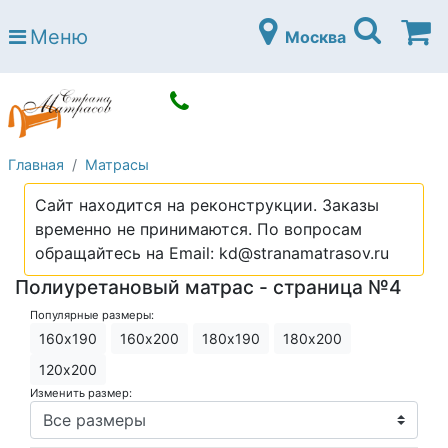
Страна матрасов
Меню
Москва
Open submenu (Матрасы)
Матрасы
Open submenu (Кровати)
Кровати
Open submenu (Аксессуары)
Аксессуары
Главная
Матрасы
Open submenu (Диваны)
Диваны
Сайт находится на реконструкции. Заказы
Open submenu (Постельное белье)
Постельное белье
временно не принимаются. По вопросам
Open submenu (Мебель)
обращайтесь на Email: kd@stranamatrasov.ru
Мебель
Полиуретановый матрас - страница №4
Open submenu (Основания)
Основания
Популярные размеры:
Open submenu (Детские матрасы)
Детские матрасы
160х190
160х200
180х190
180х200
Open submenu (Детские кровати)
120х200
Детские кровати
Изменить размер:
Open submenu (Шкафы)
Шкафы