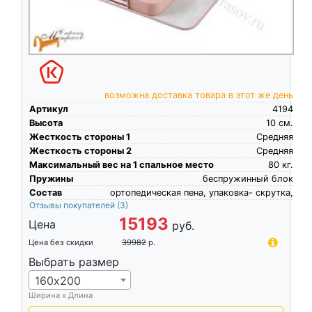
возможна доставка товара в этот же день
Артикул
4194
Высота
10
см.
Жесткость стороны 1
Средняя
Жесткость стороны 2
Средняя
Максимальный вес на 1 спальное место
80
кг.
Пружины
беспружинный блок
Состав
ортопедическая пена, упаковка- скрутка,
Отзывы покупателей
(3)
15193
Цена
руб.
Цена без скидки
39982
р.
Выбрать размер
160х200
Ширина х Длина