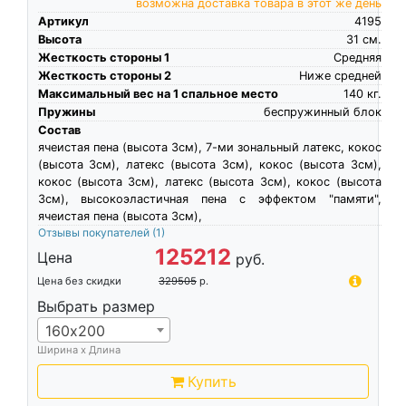
возможна доставка товара в этот же день
Артикул
4195
Высота
31
см.
Жесткость стороны 1
Средняя
Жесткость стороны 2
Ниже средней
Максимальный вес на 1 спальное место
140
кг.
Пружины
беспружинный блок
Состав
ячеистая пена (высота 3см), 7-ми зональный латекс, кокос
(высота 3см), латекс (высота 3см), кокос (высота 3см),
кокос (высота 3см), латекс (высота 3см), кокос (высота
3см), высокоэластичная пена c эффектом "памяти",
ячеистая пена (высота 3см),
Отзывы покупателей
(1)
125212
Цена
руб.
Цена без скидки
329505
р.
Выбрать размер
160х200
Ширина х Длина
Купить