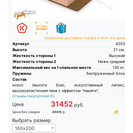
возможна доставка товара в этот же день
Артикул
4203
Высота
21
см.
Жесткость стороны 1
Высокая
Жесткость стороны 2
Ниже средней
Максимальный вес на 1 спальное место
130
кг.
Пружины
беспружинный блок
Состав
кокос (высота 3см), искусственный латекс,
высокоэластичная пена c эффектом "памяти",
Отзывы покупателей
(0)
31452
Цена
руб.
Цена без скидки
39315
р.
Выбрать размер
160х200