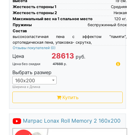
Высота
19
см.
Жесткость стороны 1
Средняя
Жесткость стороны 2
Низкая
Максимальный вес на 1 спальное место
120
кг.
Пружины
беспружинный блок
Состав
высокоэластичная пена c эффектом "памяти",
ортопедическая пена, упаковка- скрутка,
Отзывы покупателей
(0)
28613
Цена
руб.
Цена без скидки
47688
р.
Выбрать размер
160х200
Ширина х Длина
Купить
Матрас Lonax Roll Memory 2 160х200