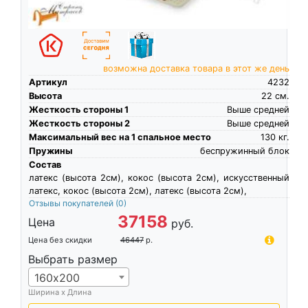
возможна доставка товара в этот же день
Артикул
4232
Высота
22
см.
Жесткость стороны 1
Выше средней
Жесткость стороны 2
Выше средней
Максимальный вес на 1 спальное место
130
кг.
Пружины
беспружинный блок
Состав
латекс (высота 2см), кокос (высота 2см), искусственный
латекс, кокос (высота 2см), латекс (высота 2см),
Отзывы покупателей
(0)
37158
Цена
руб.
Цена без скидки
46447
р.
Выбрать размер
160х200
Ширина х Длина