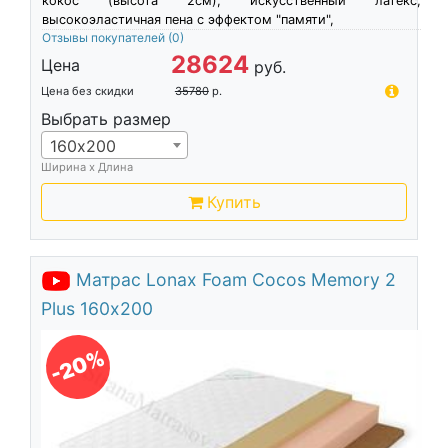
кокос (высота 2см), искусственный латекс,
высокоэластичная пена c эффектом "памяти",
Отзывы покупателей
(0)
28624
Цена
руб.
Цена без скидки
35780
р.
Выбрать размер
160х200
Ширина х Длина
Купить
Матрас Lonax Foam Cocos Memory 2
Plus 160х200
-20%