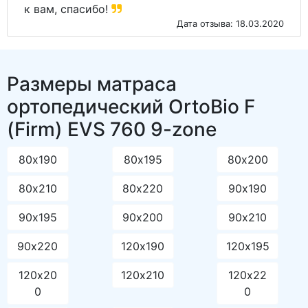
к вам, спасибо!
Дата отзыва: 18.03.2020
Размеры матраса
ортопедический OrtoBio F
(Firm) EVS 760 9-zone
80х190
80х195
80х200
80х210
80х220
90х190
90х195
90х200
90х210
90х220
120х190
120х195
120х20
120х210
120х22
0
0