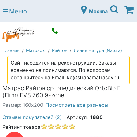
Страна матрасов
Меню
Москва
Open submenu (Матрасы)
Матрасы
Open submenu (Кровати)
Кровати
Open submenu (Аксессуары)
Аксессуары
Главная
Матрасы
Райтон
Линия Натура (Natura)
Open submenu (Диваны)
Диваны
Сайт находится на реконструкции. Заказы
Open submenu (Постельное белье)
Постельное белье
временно не принимаются. По вопросам
Open submenu (Мебель)
обращайтесь на Email: kd@stranamatrasov.ru
Мебель
Матрас Райтон ортопедический OrtoBio F
Open submenu (Основания)
Основания
(Firm) EVS 760 9-zone
Open submenu (Детские матрасы)
Детские матрасы
Размер: 160х200
Посмотреть все размеры
Open submenu (Детские кровати)
Детские кровати
Отзывы покупателей
(2)
Артикул:
1880
Open submenu (Шкафы)
Рейтинг товара
Шкафы