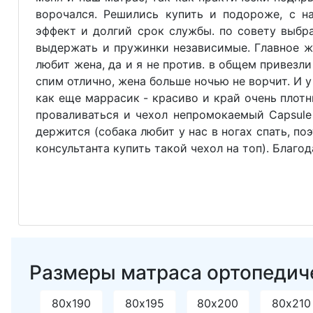
ворочался. Решились купить и подороже, с 
эффект и долгий срок службы. по совету выбр
выдержать и пружинки независимые. Главное ж
любит жена, да и я не против. в общем привезли
спим отлично, жена больше ночью не ворчит. И 
как еще маррасик - красиво и край очень плотн
проваливаться и чехол непромокаемый Capsule
держится (собака любит у нас в ногах спать, по
консультанта купить такой чехол на топ). Благо
Размеры матраса ортопедичес
80х190
80х195
80х200
80х210