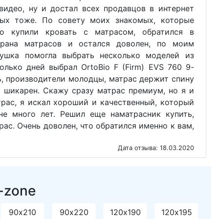
видео, ну и достал всех продавцов в интернет
ных тоже. По совету моих знакомых, которые
но купили кровать с матрасом, обратился в
трана матрасов и остался доволен, по моим
ушка помогла выбрать несколько моделей из
олько дней выбрал OrtoBio F (Firm) EVS 760 9-
ь, производители молодцы, матрас держит спину
о шикарен. Скажу сразу матрас премиум, но я и
рас, я искал хороший и качественный, который
е много лет. Решил еще наматрасник купить,
рас. Очень доволен, что обратился именно к вам,
Дата отзыва: 18.03.2020
-zone
90х210
90х220
120х190
120х195