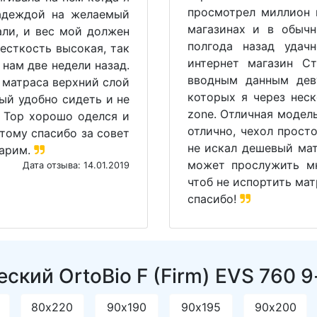
просмотрел миллион 
надеждой на желаемый
магазинах и в обыч
али, и вес мой должен
полгода назад удач
есткость высокая, так
интернет магазин С
 нам две недели назад.
вводным данным дев
у матраса верхний слой
которых я через неск
ый удобно сидеть и не
zone. Отличная модел
 Top хорошо оделся и
отлично, чехол прост
этому спасибо за совет
не искал дешевый мат
дарим.
может прослужить мн
Дата отзыва: 14.01.2019
чтоб не испортить мат
спасибо!
кий OrtoBio F (Firm) EVS 760 9
80х220
90х190
90х195
90х200