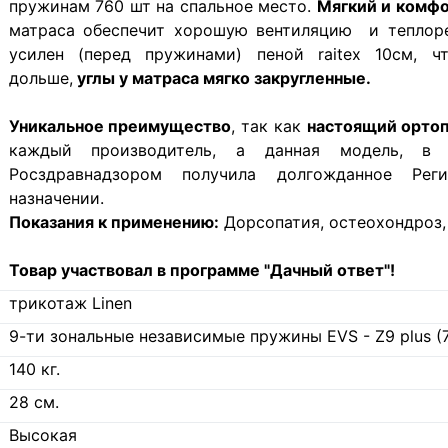
пружинам 760 шт на спальное место.
Мягкий и комф
матраса обеспечит хорошую вентиляцию и теплорег
усилен (перед пружинами) пеной raitex 10см, 
дольше,
углы у матраса мягко закругленные.
Уникальное преимущество
, так как
настоящий орто
каждый производитель, а данная модель, в 
Росздравнадзором получила долгожданное Рег
назначении.
Показания к применению:
Дорсопатия, остеохондроз,
Товар участвовал в программе "Дачный ответ"!
трикотаж Linen
9-ти зональные независимые пружины EVS - Z9 plus (
140
кг.
28
см.
Высокая