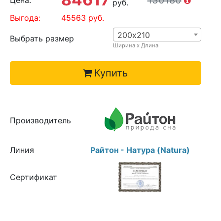
130180
Цена:
руб.
Выгода:
45563
руб.
200х210
Выбрать размер
Ширина х Длина
Купить
Производитель
Линия
Райтон - Натура (Natura)
Сертификат