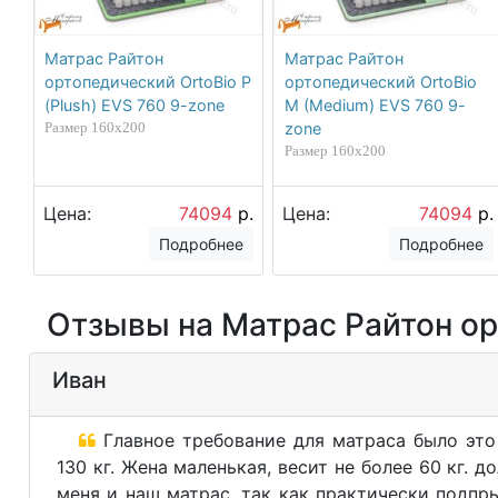
Матрас Райтон
Матрас Райтон
ортопедический OrtoBio P
ортопедический OrtoBio
(Plush) EVS 760 9-zone
M (Medium) EVS 760 9-
Размер 160х200
zone
Размер 160х200
Цена:
74094
р.
Цена:
74094
р.
Подробнее
Подробнее
Отзывы на Матрас Райтон орт
Иван
Главное требование для матраса было это
130 кг. Жена маленькая, весит не более 60 кг. д
меня и наш матрас, так как практически подпры