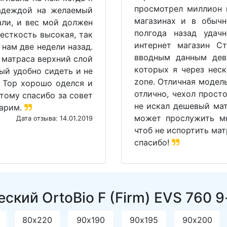
просмотрел миллион 
надеждой на желаемый
магазинах и в обыч
али, и вес мой должен
полгода назад удач
есткость высокая, так
интернет магазин С
 нам две недели назад.
вводным данным дев
у матраса верхний слой
которых я через неск
ый удобно сидеть и не
zone. Отличная модел
 Top хорошо оделся и
отлично, чехол прост
этому спасибо за совет
не искал дешевый мат
дарим.
может прослужить мн
Дата отзыва: 14.01.2019
чтоб не испортить мат
спасибо!
кий OrtoBio F (Firm) EVS 760 9
80х220
90х190
90х195
90х200