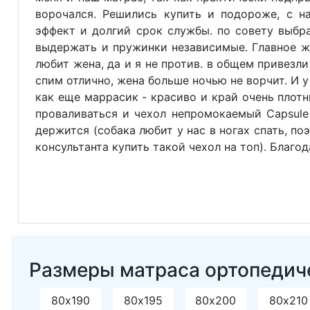
ворочался. Решились купить и подороже, с 
эффект и долгий срок службы. по совету выбр
выдержать и пружинки независимые. Главное ж
любит жена, да и я не против. в общем привезли
спим отлично, жена больше ночью не ворчит. И 
как еще маррасик - красиво и край очень плотн
проваливаться и чехол непромокаемый Capsule
держится (собака любит у нас в ногах спать, по
консультанта купить такой чехол на топ). Благо
Размеры матраса ортопедичес
80х190
80х195
80х200
80х210