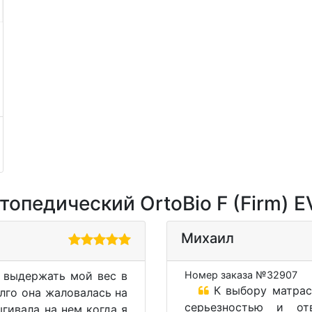
опедический OrtoBio F (Firm) E
Михаил
 выдержать мой вес в
Номер заказа №32907
К выбору матрас
олго она жаловалась на
серьезностью и от
гивала на нем когда я