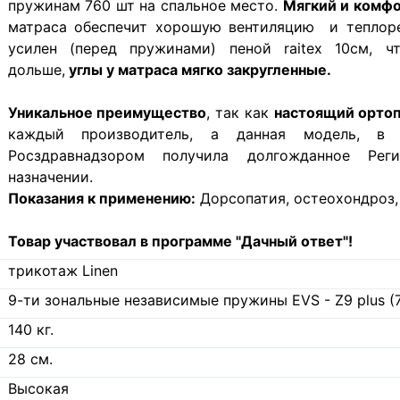
пружинам 760 шт на спальное место.
Мягкий и комф
матраса обеспечит хорошую вентиляцию и теплорег
усилен (перед пружинами) пеной raitex 10см, 
дольше,
углы у матраса мягко закругленные.
Уникальное преимущество
, так как
настоящий орто
каждый производитель, а данная модель, в 
Росздравнадзором получила долгожданное Рег
назначении.
Показания к применению:
Дорсопатия, остеохондроз,
Товар участвовал в программе "Дачный ответ"!
трикотаж Linen
9-ти зональные независимые пружины EVS - Z9 plus (
140
кг.
28
см.
Высокая