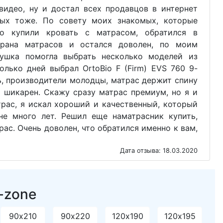
видео, ну и достал всех продавцов в интернет
ных тоже. По совету моих знакомых, которые
но купили кровать с матрасом, обратился в
трана матрасов и остался доволен, по моим
ушка помогла выбрать несколько моделей из
олько дней выбрал OrtoBio F (Firm) EVS 760 9-
ь, производители молодцы, матрас держит спину
о шикарен. Скажу сразу матрас премиум, но я и
рас, я искал хороший и качественный, который
е много лет. Решил еще наматрасник купить,
рас. Очень доволен, что обратился именно к вам,
Дата отзыва: 18.03.2020
-zone
90х210
90х220
120х190
120х195