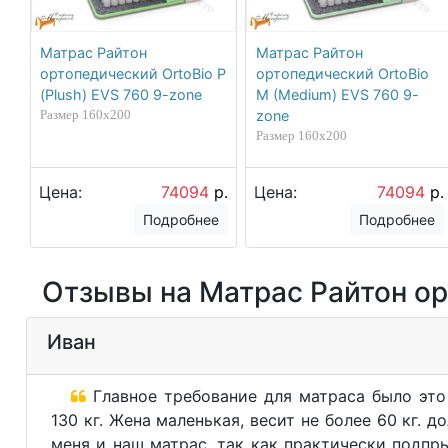
Матрас Райтон
Матрас Райтон
ортопедический OrtoBio P
ортопедический OrtoBio
(Plush) EVS 760 9-zone
M (Medium) EVS 760 9-
Размер 160х200
zone
Размер 160х200
Цена:
74094
р.
Цена:
74094
р.
Подробнее
Подробнее
Отзывы на Матрас Райтон орт
Иван
Главное требование для матраса было это
130 кг. Жена маленькая, весит не более 60 кг. д
меня и наш матрас, так как практически подпры