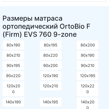
Размеры матраса
ортопедический OrtoBio F
(Firm) EVS 760 9-zone
80х190
80х195
80х200
80х210
80х220
90х190
90х195
90х200
90х210
90х220
120х190
120х195
120х20
120х210
120х22
0
0
140х190
140х195
140х20
0