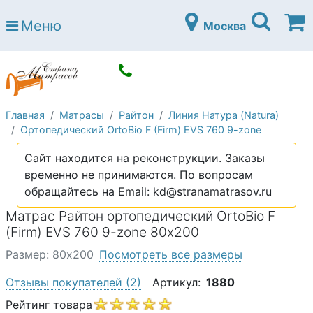
Страна матрасов
Меню
Москва
Open submenu (Матрасы)
Матрасы
Open submenu (Кровати)
Кровати
Open submenu (Аксессуары)
Аксессуары
Главная
Матрасы
Райтон
Линия Натура (Natura)
Open submenu (Диваны)
Диваны
Ортопедический OrtoBio F (Firm) EVS 760 9-zone
Open submenu (Постельное белье)
Постельное белье
Сайт находится на реконструкции. Заказы
Open submenu (Мебель)
временно не принимаются. По вопросам
Мебель
обращайтесь на Email: kd@stranamatrasov.ru
Open submenu (Основания)
Основания
Матрас Райтон ортопедический OrtoBio F
Open submenu (Детские матрасы)
(Firm) EVS 760 9-zone 80х200
Детские матрасы
Размер: 80х200
Посмотреть все размеры
Open submenu (Детские кровати)
Детские кровати
Отзывы покупателей
(2)
Артикул:
1880
Open submenu (Шкафы)
Шкафы
Рейтинг товара