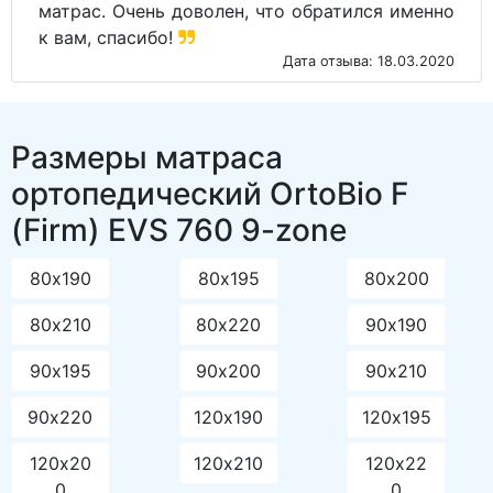
матрас. Очень доволен, что обратился именно
к вам, спасибо!
Дата отзыва: 18.03.2020
Размеры матраса
ортопедический OrtoBio F
(Firm) EVS 760 9-zone
80х190
80х195
80х200
80х210
80х220
90х190
90х195
90х200
90х210
90х220
120х190
120х195
120х20
120х210
120х22
0
0