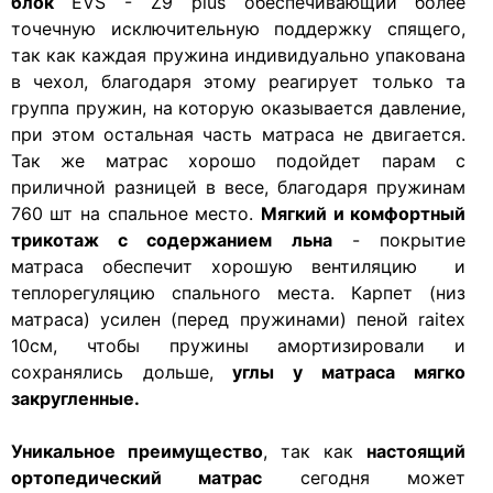
блок
EVS - Z9 plus обеспечивающий более
точечную исключительную поддержку спящего,
так как каждая пружина индивидуально упакована
в чехол, благодаря этому реагирует только та
группа пружин, на которую оказывается давление,
при этом остальная часть матраса не двигается.
Так же матрас хорошо подойдет парам с
приличной разницей в весе, благодаря пружинам
760 шт на спальное место.
Мягкий и комфортный
трикотаж с содержанием льна
- покрытие
матраса обеспечит хорошую вентиляцию и
теплорегуляцию спального места. Карпет (низ
матраса) усилен (перед пружинами) пеной raitex
10см, чтобы пружины амортизировали и
сохранялись дольше,
углы у матраса мягко
закругленные.
Уникальное преимущество
, так как
настоящий
ортопедический матрас
сегодня может