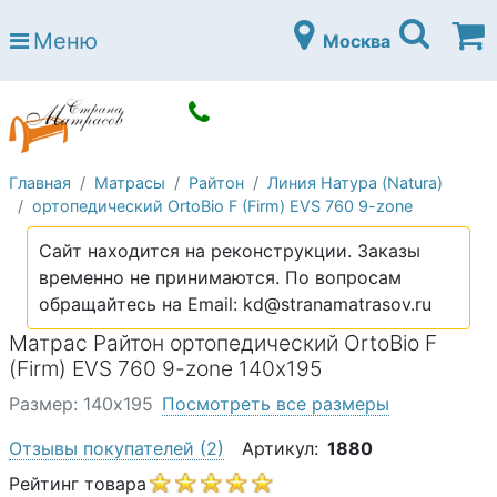
Страна матрасов
Меню
Москва
Open submenu (Матрасы)
Матрасы
Open submenu (Кровати)
Кровати
Open submenu (Аксессуары)
Аксессуары
Главная
Матрасы
Райтон
Линия Натура (Natura)
Open submenu (Диваны)
Диваны
ортопедический OrtoBio F (Firm) EVS 760 9-zone
Open submenu (Постельное белье)
Постельное белье
Сайт находится на реконструкции. Заказы
Open submenu (Мебель)
временно не принимаются. По вопросам
Мебель
обращайтесь на Email: kd@stranamatrasov.ru
Open submenu (Основания)
Основания
Матрас Райтон ортопедический OrtoBio F
Open submenu (Детские матрасы)
(Firm) EVS 760 9-zone 140х195
Детские матрасы
Размер: 140х195
Посмотреть все размеры
Open submenu (Детские кровати)
Детские кровати
Отзывы покупателей
(2)
Артикул:
1880
Open submenu (Шкафы)
Шкафы
Рейтинг товара