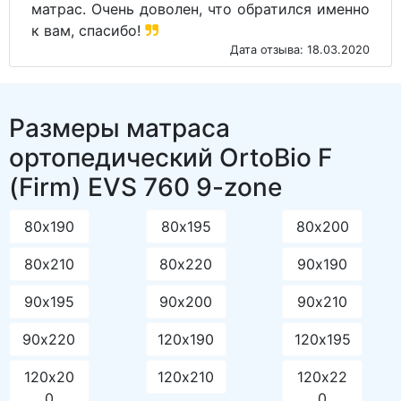
матрас. Очень доволен, что обратился именно
к вам, спасибо!
Дата отзыва: 18.03.2020
Размеры матраса
ортопедический OrtoBio F
(Firm) EVS 760 9-zone
80х190
80х195
80х200
80х210
80х220
90х190
90х195
90х200
90х210
90х220
120х190
120х195
120х20
120х210
120х22
0
0