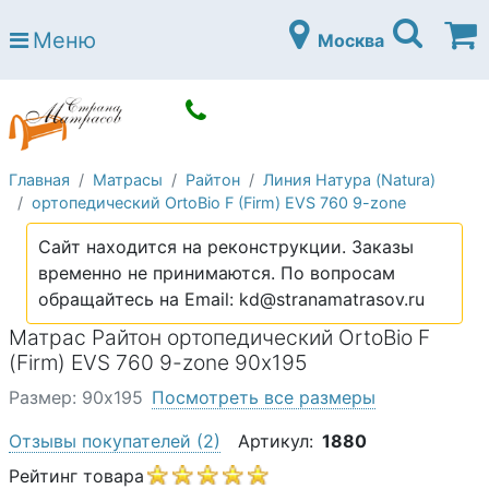
Страна матрасов
Меню
Москва
Open submenu (Матрасы)
Матрасы
Open submenu (Кровати)
Кровати
Open submenu (Аксессуары)
Аксессуары
Главная
Матрасы
Райтон
Линия Натура (Natura)
Open submenu (Диваны)
Диваны
ортопедический OrtoBio F (Firm) EVS 760 9-zone
Open submenu (Постельное белье)
Постельное белье
Сайт находится на реконструкции. Заказы
Open submenu (Мебель)
временно не принимаются. По вопросам
Мебель
обращайтесь на Email: kd@stranamatrasov.ru
Open submenu (Основания)
Основания
Матрас Райтон ортопедический OrtoBio F
Open submenu (Детские матрасы)
(Firm) EVS 760 9-zone 90х195
Детские матрасы
Размер: 90х195
Посмотреть все размеры
Open submenu (Детские кровати)
Детские кровати
Отзывы покупателей
(2)
Артикул:
1880
Open submenu (Шкафы)
Шкафы
Рейтинг товара