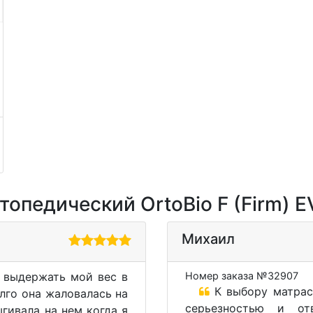
опедический OrtoBio F (Firm) E
Михаил
 выдержать мой вес в
Номер заказа №32907
К выбору матрас
олго она жаловалась на
серьезностью и от
гивала на нем когда я