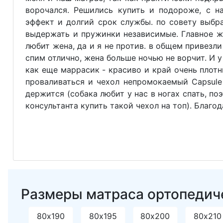
ворочался. Решились купить и подороже, с 
эффект и долгий срок службы. по совету выбр
выдержать и пружинки независимые. Главное ж
любит жена, да и я не против. в общем привезли
спим отлично, жена больше ночью не ворчит. И 
как еще маррасик - красиво и край очень плотн
проваливаться и чехол непромокаемый Capsule
держится (собака любит у нас в ногах спать, по
консультанта купить такой чехол на топ). Благо
Размеры матраса ортопедичес
80х190
80х195
80х200
80х210