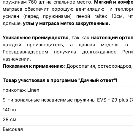
пружинам 760 шт на спальное место.
Мягкий и комф
матраса обеспечит хорошую вентиляцию и теплорег
усилен (перед пружинами) пеной raitex 10см, 
дольше,
углы у матраса мягко закругленные.
Уникальное преимущество
, так как
настоящий орто
каждый производитель, а данная модель, в 
Росздравнадзором получила долгожданное Рег
назначении.
Показания к применению:
Дорсопатия, остеохондроз,
Товар участвовал в программе "Дачный ответ"!
трикотаж Linen
9-ти зональные независимые пружины EVS - Z9 plus (
140
кг.
28
см.
Высокая