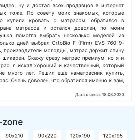
видео, ну и достал всех продавцов в интернет
ных тоже. По совету моих знакомых, которые
но купили кровать с матрасом, обратился в
трана матрасов и остался доволен, по моим
ушка помогла выбрать несколько моделей из
олько дней выбрал OrtoBio F (Firm) EVS 760 9-
ь, производители молодцы, матрас держит спину
о шикарен. Скажу сразу матрас премиум, но я и
рас, я искал хороший и качественный, который
е много лет. Решил еще наматрасник купить,
рас. Очень доволен, что обратился именно к вам,
Дата отзыва: 18.03.2020
-zone
90х210
90х220
120х190
120х195