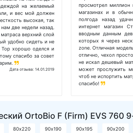
просмотрел миллион 
надеждой на желаемый
магазинах и в обыч
али, и вес мой должен
полгода назад удач
есткость высокая, так
интернет магазин С
 нам две недели назад.
вводным данным дев
у матраса верхний слой
которых я через неск
ый удобно сидеть и не
zone. Отличная модел
 Top хорошо оделся и
отлично, чехол прост
этому спасибо за совет
не искал дешевый мат
дарим.
может прослужить мн
Дата отзыва: 14.01.2019
чтоб не испортить мат
спасибо!
кий OrtoBio F (Firm) EVS 760 9
80х220
90х190
90х195
90х200