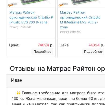
Матрас Райтон
Матрас Райтон
ортопедический OrtoBio P
ортопедический OrtoBio
(Plush) EVS 760 9-zone
M (Medium) EVS 760 9-
Размер 160х200
zone
Размер 160х200
Цена:
74094
р.
Цена:
74094
р.
Подробнее
Подробнее
Отзывы на Матрас Райтон орт
Иван
Главное требование для матраса было это
130 кг. Жена маленькая, весит не более 60 кг. д
меня и наш матрас, так как практически подпры